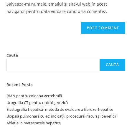
URL
Salvează-mi numele, emailul și site-ul web în acest
(optional)
navigator pentru data viitoare când o să comentez.
Caută
CAUTĂ
Recent Posts
RMN pentru coloana vertebrală
Urografia CT pentru rinichi și vezică
Elastografia hepatică- metodă de evaluare a fibrozei hepatice
Biopsia pulmonară cu ac: indicații, procedură, riscuri și beneficii
Ablația în metastazele hepatice