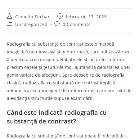
Post
Post
Camelia Serban
februarie 17, 2025
author:
published:
Post
Post
Uncategorized
0 Comments
category:
comments:
Radiografia cu substanță de contrast este o metodă
imagistică non-invazivă și nedureroasă, care utilizează raze
X pentru a crea imagini detaliate ale structurilor interne,
precum oasele și țesuturile moi, ajutând la depistarea unei
game variate de afecțiuni. Spre deosebire de radiografia
clasică, radiografia cu substanță de contrast implică
administrarea unui agent de radiocontrast care are rolul de
a evidenția structurile supuse examinării.
Când este indicată radiografia cu
substanță de contrast?
Radiografia cu substanță de contrast poate fi indicată de