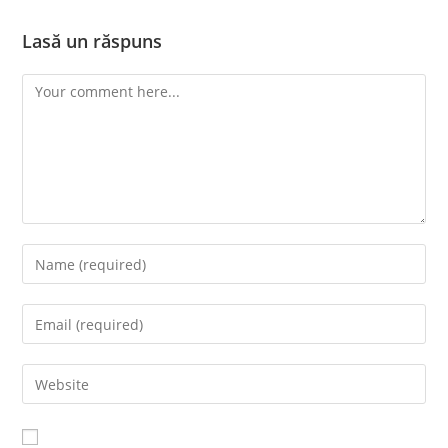
Lasă un răspuns
Comment
Enter
your
name
Enter
or
your
username
email
Enter
to
address
your
comment
to
website
comment