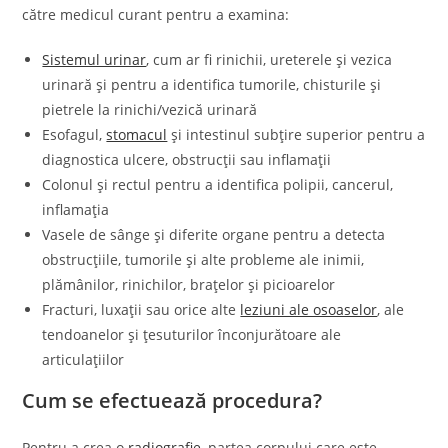
către medicul curant pentru a examina:
Sistemul urinar
, cum ar fi rinichii, ureterele și vezica
urinară și pentru a identifica tumorile, chisturile și
pietrele la rinichi/vezică urinară
Esofagul,
stomacul
și intestinul subțire superior pentru a
diagnostica ulcere, obstrucții sau inflamații
Colonul și rectul pentru a identifica polipii, cancerul,
inflamația
Vasele de sânge și diferite organe pentru a detecta
obstrucțiile, tumorile și alte probleme ale inimii,
plămânilor, rinichilor, brațelor și picioarelor
Fracturi, luxații sau orice alte
leziuni ale osoaselor
, ale
tendoanelor și țesuturilor înconjurătoare ale
articulațiilor
Cum se efectuează procedura?
Pentru a crea o
radiografie
, partea corpului care este