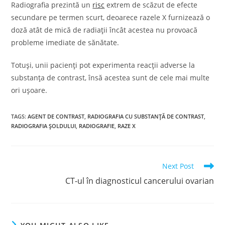
Radiografia prezintă un
risc
extrem de scăzut de efecte
secundare pe termen scurt, deoarece razele X furnizează o
doză atât de mică de radiații încât acestea nu provoacă
probleme imediate de sănătate.
Totuși, unii pacienți pot experimenta reacții adverse la
substanța de contrast, însă acestea sunt de cele mai multe
ori ușoare.
TAGS
:
AGENT DE CONTRAST
,
RADIOGRAFIA CU SUBSTANȚĂ DE CONTRAST
,
RADIOGRAFIA ȘOLDULUI
,
RADIOGRAFIE
,
RAZE X
Read
Next Post
more
CT-ul în diagnosticul cancerului ovarian
articles