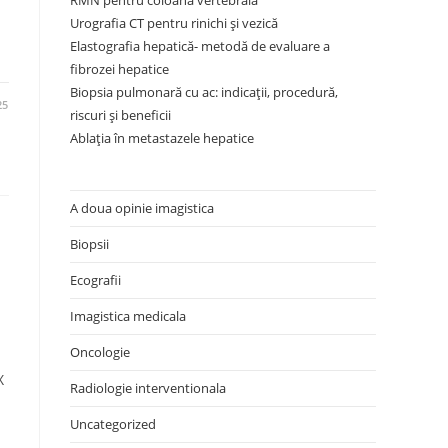
RMN pentru coloana vertebrală
Urografia CT pentru rinichi și vezică
Elastografia hepatică- metodă de evaluare a
fibrozei hepatice
Biopsia pulmonară cu ac: indicații, procedură,
25
riscuri și beneficii
Ablația în metastazele hepatice
A doua opinie imagistica
Biopsii
Ecografii
Imagistica medicala
Oncologie
X
Radiologie interventionala
Uncategorized