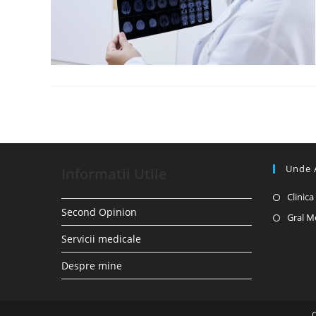
Unde 
Informatii Utile
Clinic
Second Opinion
Gral M
Servicii medicale
Despre mine
C