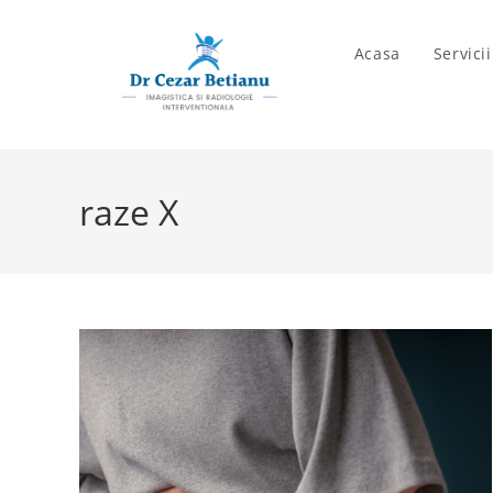
Skip
to
Acasa
Servici
content
raze X