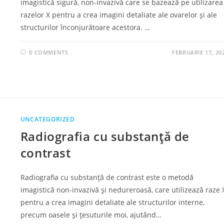
imagistică sigură, non-invazivă care se bazează pe utilizarea
razelor X pentru a crea imagini detaliate ale ovarelor și ale
structurilor înconjurătoare acestora. …
0 COMMENTS
FEBRUARIE 17, 20
UNCATEGORIZED
Radiografia cu substanță de
contrast
Radiografia cu substanță de contrast este o metodă
imagistică non-invazivă și nedureroasă, care utilizează raze 
pentru a crea imagini detaliate ale structurilor interne,
precum oasele și țesuturile moi, ajutând…