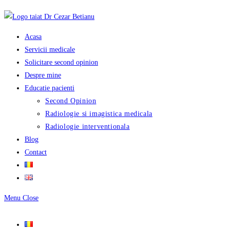
Skip
to
content
Acasa
Servicii medicale
Solicitare second opinion
Despre mine
Educatie pacienti
Second Opinion
Radiologie si imagistica medicala
Radiologie interventionala
Blog
Contact
Menu
Close