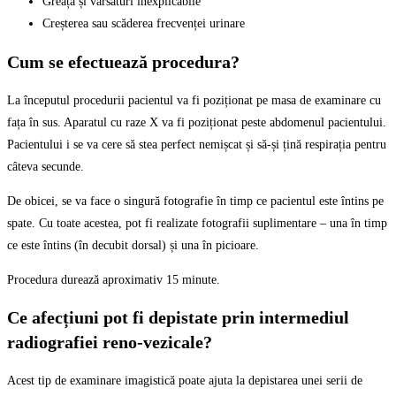
Greață și vărsături inexplicabile
Creșterea sau scăderea frecvenței urinare
Cum se efectuează procedura?
La începutul procedurii pacientul va fi poziționat pe masa de examinare cu
fața în sus. Aparatul cu raze X va fi poziționat peste abdomenul pacientului.
Pacientului i se va cere să stea perfect nemișcat și să-și țină respirația pentru
câteva secunde.
De obicei, se va face o singură fotografie în timp ce pacientul este întins pe
spate. Cu toate acestea, pot fi realizate fotografii suplimentare – una în timp
ce este întins (în decubit dorsal) și una în picioare.
Procedura durează aproximativ 15 minute.
Ce afecțiuni pot fi depistate prin intermediul
radiografiei reno-vezicale?
Acest tip de examinare imagistică poate ajuta la depistarea unei serii de