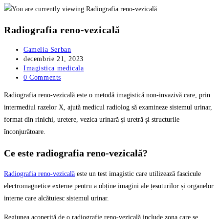
Radiografia reno-vezicală
Post
Camelia Serban
author:
Post
decembrie 21, 2023
published:
Post
Imagistica medicala
category:
Post
0 Comments
comments:
Radiografia reno-vezicală este o metodă imagistică non-invazivă care, prin
intermediul razelor X, ajută medicul radiolog să examineze sistemul urinar,
format din rinichi, uretere, vezica urinară și uretră și structurile
înconjurătoare.
Ce este radiografia reno-vezicală?
Radiografia reno-vezicală
este un test imagistic care utilizează fascicule
electromagnetice externe pentru a obține imagini ale țesuturilor și organelor
interne care alcătuiesc sistemul urinar.
Regiunea acoperită de o radiografie reno-vezicală include zona care se