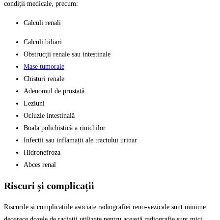
condiții medicale, precum:
Calculi renali
Calculi biliari
Obstrucții renale sau intestinale
Mase tumorale
Chisturi renale
Adenomul de prostată
Leziuni
Ocluzie intestinală
Boala polichistică a rinichilor
Infecții sau inflamații ale tractului urinar
Hidronefroza
Abces renal
Riscuri și complicații
Riscurile și complicațiile asociate radiografiei reno-vezicale sunt minime
deoarece dozele de radiații utilizate pentru această radiografie sunt mici,