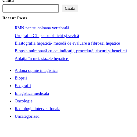
Caută
Caută
Recent Posts
RMN pentru coloana vertebrală
Urografia CT pentru rinichi și vezică
Elastografia hepatică- metodă de evaluare a fibrozei hepatice
Biopsia pulmonară cu ac: indicații, procedură, riscuri și beneficii
Ablația în metastazele hepatice
A doua opinie imagistica
Biopsii
Ecografii
Imagistica medicala
Oncologie
Radiologie interventionala
Uncategorized
Informatii Utile