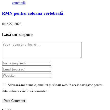
RMN pentru coloana vertebrală
iulie 27, 2026
Lasă un răspuns
Comment
Enter
your
Enter
name
your
Enter
or
email
your
Salvează-mi numele, emailul și site-ul web în acest navigator pentru
username
address
website
data viitoare când o să comentez.
to
to
URL
comment
comment
(optional)