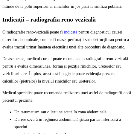
întinde de la polii superiori ai rinichilor în jos până la simfiza pubiană.
Indicații – radiografia reno-vezicală
O radiografie reno-vezicală poate fi
indicată
pentru diagnosticul cauzei
durerilor abdominale, cum ar fi mase, perforații sau obstrucții sau pentru a
evalua tractul urinar înaintea efectuării unei alte proceduri de diagnostic.
De asemenea, medicul curant poate recomanda o radiografie reno-vezicală
pentru a evalua dimensiunea, forma și poziția rinichilor, ureterelor sau
vezicii urinare. În plus, acest test imagistic poate evidenția prezența
calculilor (pietrelor) la nivelul rinichilor sau ureterelor.
Medicul specialist poate recomanda realizarea unei astfel de radiografii dacă
pacientul prezintă:
Un traumatism sau o leziune acută în zona abdominală
Durere severă în regiunea abdominală și/sau partea inferioară a
spatelui