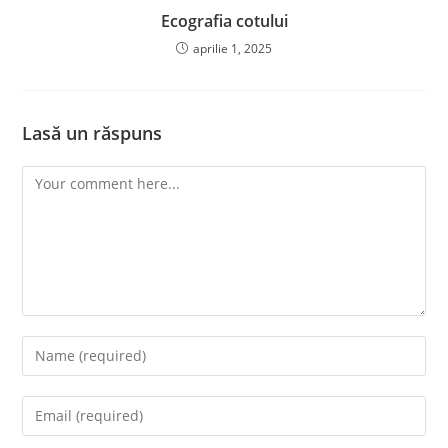
Ecografia cotului
aprilie 1, 2025
Lasă un răspuns
Comment
Enter
your
name
Enter
or
your
username