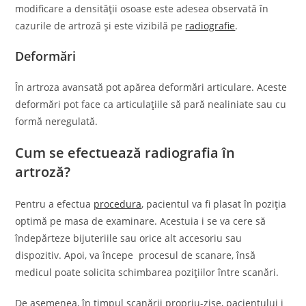
modificare a densității osoase este adesea observată în
cazurile de artroză și este vizibilă pe
radiografie
.
Deformări
În artroza avansată pot apărea deformări articulare. Aceste
deformări pot face ca articulațiile să pară nealiniate sau cu
formă neregulată.
Cum se efectuează radiografia în
artroză?
Pentru a efectua
procedura
, pacientul va fi plasat în poziția
optimă pe masa de examinare. Acestuia i se va cere să
îndepărteze bijuteriile sau orice alt accesoriu sau
dispozitiv. Apoi, va începe procesul de scanare, însă
medicul poate solicita schimbarea pozițiilor între scanări.
De asemenea, în timpul scanării propriu-zise, pacientului i