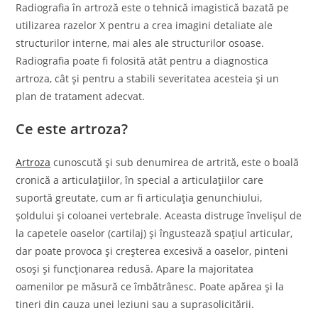
Radiografia în artroză este o tehnică imagistică bazată pe
utilizarea razelor X pentru a crea imagini detaliate ale
structurilor interne, mai ales ale structurilor osoase.
Radiografia poate fi folosită atât pentru a diagnostica
artroza, cât și pentru a stabili severitatea acesteia și un
plan de tratament adecvat.
Ce este artroza?
Artroza
cunoscută și sub denumirea de artrită, este o boală
cronică a articulațiilor, în special a articulațiilor care
suportă greutate, cum ar fi articulația genunchiului,
șoldului și coloanei vertebrale. Aceasta distruge învelișul de
la capetele oaselor (cartilaj) și îngustează spațiul articular,
dar poate provoca și creșterea excesivă a oaselor, pinteni
osoși și funcționarea redusă. Apare la majoritatea
oamenilor pe măsură ce îmbătrânesc. Poate apărea și la
tineri din cauza unei leziuni sau a suprasolicitării.