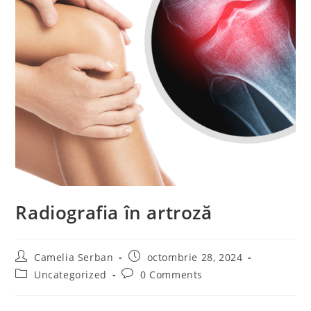
Radiografia în artroză
Post
Post
Camelia Serban
octombrie 28, 2024
author:
published:
Post
Post
Uncategorized
0 Comments
category:
comments: