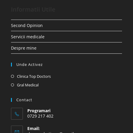
Informatii Utile
Second Opinion
Servicii medicale
Despre mine
Unde Activez
Opens
Clinica Top Doctors
in
Opens
Gral Medical
a
in
new
a
Contact
tab
new
Programari
tab
0729 217 402
Email: