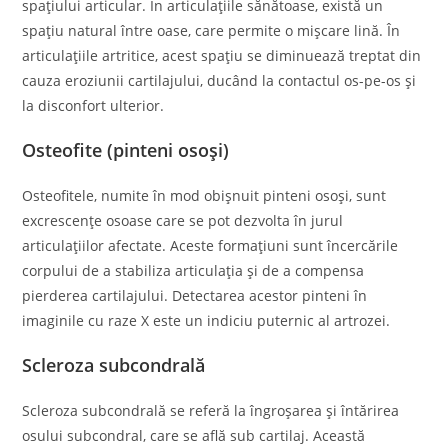
spațiului articular. În articulațiile sănătoase, există un
spațiu natural între oase, care permite o mișcare lină. În
articulațiile artritice, acest spațiu se diminuează treptat din
cauza eroziunii cartilajului, ducând la contactul os-pe-os și
la disconfort ulterior.
Osteofite (pinteni osoși)
Osteofitele, numite în mod obișnuit pinteni osoși, sunt
excrescențe osoase care se pot dezvolta în jurul
articulațiilor afectate. Aceste formațiuni sunt încercările
corpului de a stabiliza articulația și de a compensa
pierderea cartilajului. Detectarea acestor pinteni în
imaginile cu raze X este un indiciu puternic al artrozei.
Scleroza subcondrală
Scleroza subcondrală se referă la îngroșarea și întărirea
osului subcondral, care se află sub cartilaj. Această