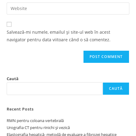
email
Enter
to
address
your
comment
to
website
comment
URL
Salvează-mi numele, emailul și site-ul web în acest
(optional)
navigator pentru data viitoare când o să comentez.
Caută
CAUTĂ
Recent Posts
RMN pentru coloana vertebrală
Urografia CT pentru rinichi și vezică
Elastografia hepatică- metodă de evaluare a fibrozei hepatice