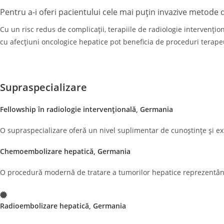
Pentru a-i oferi pacientului cele mai puțin invazive metod
Cu un risc redus de complicații, terapiile de radiologie intervenți
cu afecțiuni oncologice hepatice pot beneficia de proceduri tera
Supraspecializare
Fellowship în radiologie intervențională, Germania
O supraspecializare oferă un nivel suplimentar de cunoștințe și expe
Chemoembolizare hepatică, Germania
O procedură modernă de tratare a tumorilor hepatice reprezentând o
Radioembolizare hepatică, Germania