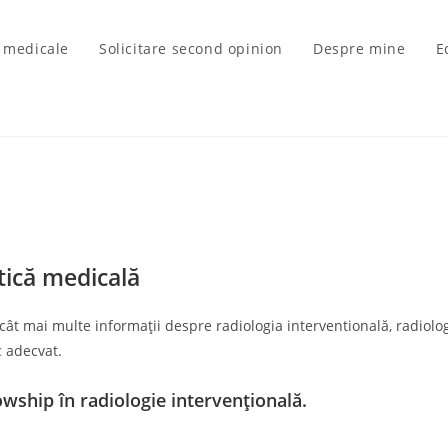
i medicale
Solicitare second opinion
Despre mine
E
stică medicală
 cât mai multe informații despre radiologia interventională, radiol
c adecvat.
owship în radiologie intervențională.