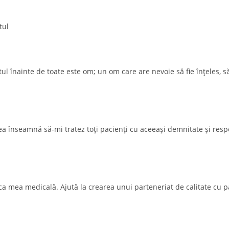
tul
 înainte de toate este om; un om care are nevoie să fie înțeles, să f
ea înseamnă să-mi tratez toți pacienți cu aceeași demnitate și resp
a mea medicală. Ajută la crearea unui parteneriat de calitate cu pa