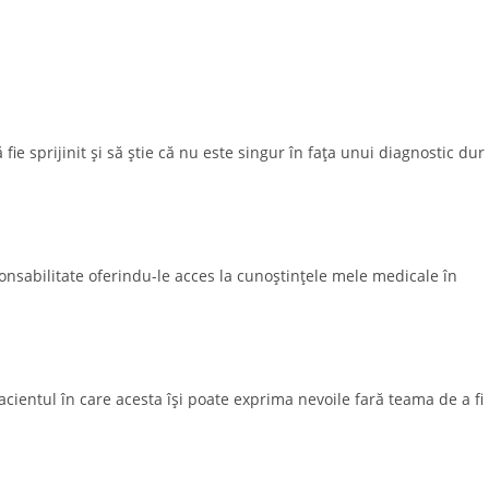
ie sprijinit și să știe că nu este singur în fața unui diagnostic dur
onsabilitate oferindu-le acces la cunoștințele mele medicale în
cientul în care acesta își poate exprima nevoile fară teama de a fi