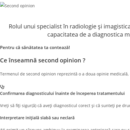
Rolul unui specialist în radiologie și imagis
capacitatea de a diagnostica mul
Pentru că sănătatea ta contează!
Ce înseamnă second opinion ?
Termenul de second opinion reprezintă o a doua opinie medicală, ce
Confirmarea diagnosticului înainte de începerea tratamentului
Vreți să fiți sigur(ă) că aveți diagnosticul corect și că sunteți pe 
Interpretare inițială slabă sau neclară
Ați primit un răspuns ambiguu la examinarea anterioară care nu ră