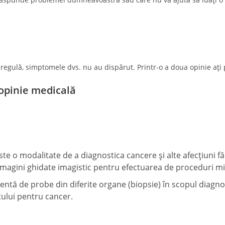
în regulă, simptomele dvs. nu au dispărut. Printr-o a doua opinie a
 opinie medicală
ste o modalitate de a diagnostica cancere și alte afecțiuni fă
imagini ghidate imagistic pentru efectuarea de proceduri m
entă de probe din diferite organe (biopsie) în scopul diagnos
tului pentru cancer.