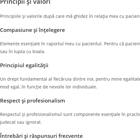
Principii și valori
Principiile și valorile după care mă ghidez în relația mea cu pacien
Compasiune și înțelegere
Elemente esențiale în raportul meu cu pacientul. Pentru că pacientul
sau în lupta cu boala.
Principiul egalității
Un drept fundamental al fiecăruia dintre noi, pentru mine egalitat
mod egal, în funcție de nevoile lor individuale.
Respect și profesionalism
Respectul și profesionalismul sunt componente esențiale în practic
judecat sau ignorat.
Întrebări și răspunsuri frecvente