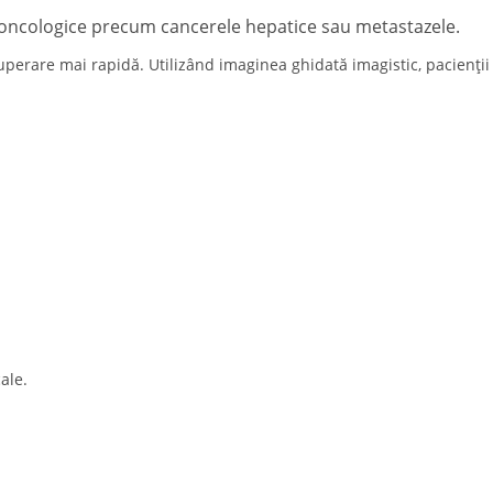
ni oncologice precum cancerele hepatice sau metastazele.
cuperare mai rapidă. Utilizând imaginea ghidată imagistic, pacienții
ale.