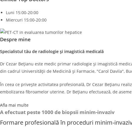
Luni 15:00-20:00
Miercuri 15:00-20:00
Despre mine
Specialistul tău de radiologie și imagistică medicală
Dr Cezar Bețianu este medic primar radiologie și imagistică medica
din cadrul Universității de Medicină și Farmacie, "Carol Davila", Buc
În ceea ce privește activitatea profesională, Dr Cezar Bețianu rea
embolizarea fibroamelor uterine. Dr Bețianu efectuează, de asemenea
Afla mai multe
A efectuat peste 1000 de biopsii minim-invaziv
Formare profesională în proceduri minim-invaziv