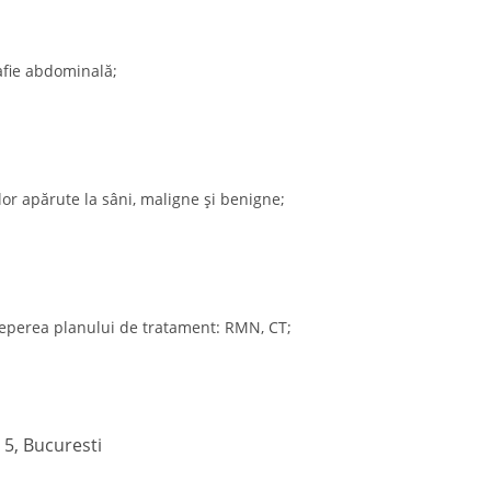
rafie abdominală;
lor apărute la sâni, maligne și benigne;
nceperea planului de tratament: RMN, CT;
r 5, Bucuresti