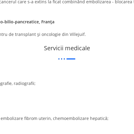
 cancerul care s-a extins la ficat combinând embolizarea - blocarea 
o-bilio-pancreatice, Franța
tru de transplant și oncologie din Villejuif.
Servicii medicale
afie, radiografii;
, embolizare fibrom uterin, chemoembolizare hepatică;