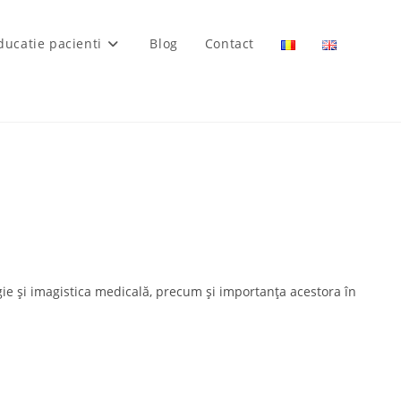
ducatie pacienti
Blog
Contact
ogie și imagistica medicală, precum și importanța acestora în