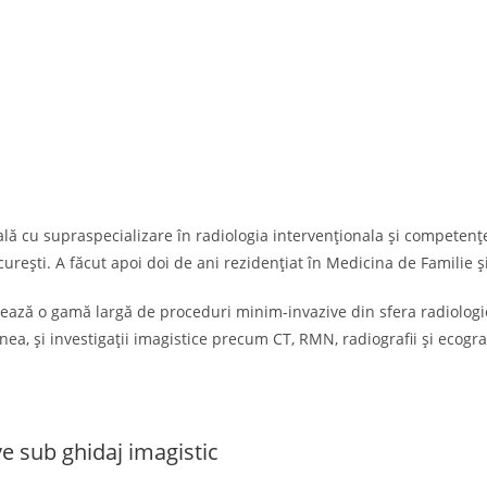
lă cu supraspecializare în radiologia intervenționala și competenț
urești. A făcut apoi doi de ani rezidențiat în Medicina de Familie și
lizează o gamă largă de proceduri minim-invazive din sfera radiolog
, și investigații imagistice precum CT, RMN, radiografii și ecograf
e sub ghidaj imagistic