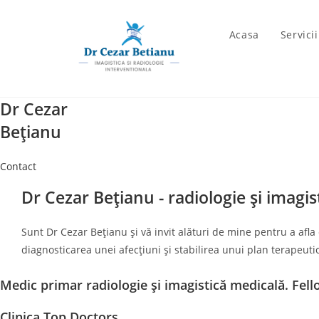
Skip
to
Acasa
Servici
content
Dr Cezar
Bețianu
Contact
Dr Cezar Bețianu - radiologie și imagi
Sunt Dr Cezar Bețianu și vă invit alături de mine pentru a afla
diagnosticarea unei afecțiuni și stabilirea unui plan terapeuti
Medic primar radiologie și imagistică medicală. Fell
Clinica Top Doctors