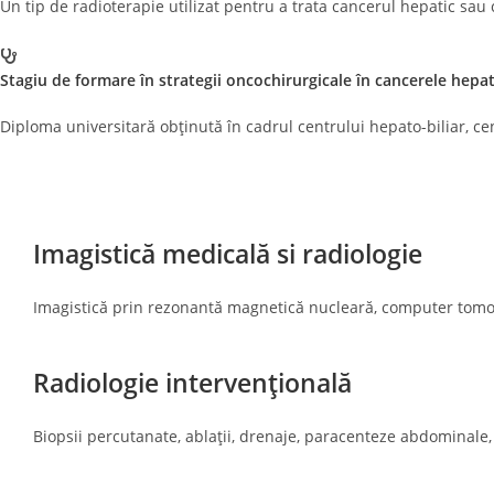
Un tip de radioterapie utilizat pentru a trata cancerul hepatic sau
Stagiu de formare în strategii oncochirurgicale în cancerele hepat
Diploma universitară obținută în cadrul centrului hepato-biliar, cen
Imagistică medicală si radiologie
Imagistică prin rezonantă magnetică nucleară, computer tomogr
Radiologie intervențională
Biopsii percutanate, ablații, drenaje, paracenteze abdominale