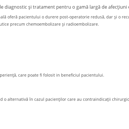
e de diagnostic și tratament pentru o gamă largă de afecțiu
onală oferă pacientului o durere post-operatorie redusă, dar și o re
peutice precum chemoembolizare și radioembolizare.
riență, care poate fi folosit in beneficiul pacientului.
 alternativă în cazul pacienților care au contraindicații chirurgic