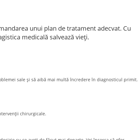
ecomandarea unui plan de tratament adecvat. Cu
agistica medicală salvează vieți.
lemei sale și să aibă mai multă încredere în diagnosticul primit.
ntervenții chirurgicale.
cizie cu ce aveți de făcut mai departe. Voi încerca să ofer