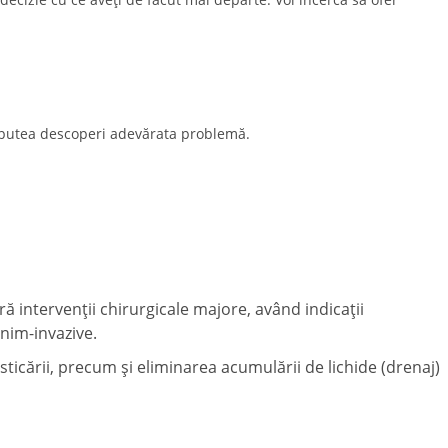
ți putea descoperi adevărata problemă.
ră intervenții chirurgicale majore, având indicații
inim-invazive.
ticării, precum și eliminarea acumulării de lichide (drenaj)