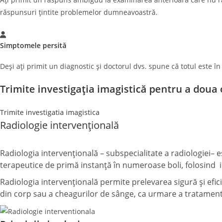
răspunsuri țintite problemelor dumneavoastră.
Simptomele persită
Deși ați primit un diagnostic și doctorul dvs. spune că totul este 
Trimite investigația imagistică pentru a doua
Trimite investigatia imagistica
Radiologie intervențională
Radiologia intervențională – subspecialitate a radiologiei– e
terapeutice de primă instanță în numeroase boli, folosind 
Radiologia intervențională permite prelevarea sigură și efici
din corp sau a cheagurilor de sânge, ca urmare a tratamen