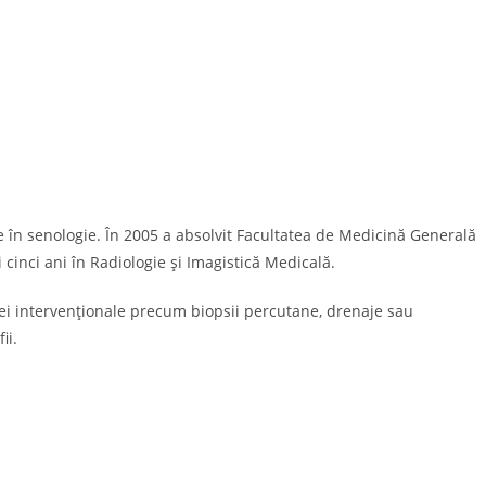
e în senologie. În 2005 a absolvit Facultatea de Medicină Generală
 cinci ani în Radiologie și Imagistică Medicală.
iei intervenționale precum biopsii percutane, drenaje sau
ii.