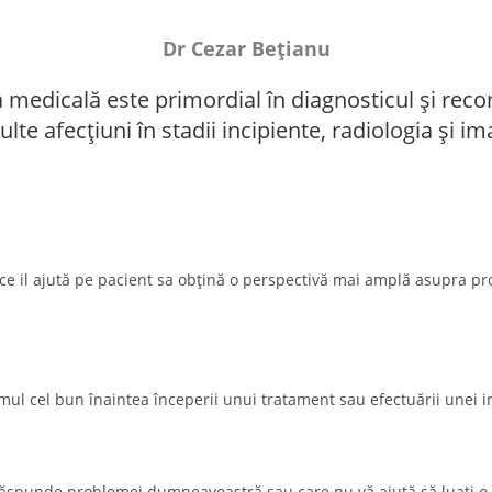
Dr Cezar Bețianu
tica medicală este primordial în diagnosticul și r
te afecțiuni în stadii incipiente, radiologia și im
 il ajută pe pacient sa obțină o perspectivă mai amplă asupra prob
drumul cel bun înaintea începerii unui tratament sau efectuării unei i
spunde problemei dumneavoastră sau care nu vă ajută să luați o de