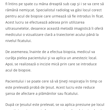
fi întins pe spate cu mâna dreaptă sub cap și i se va cere să
rămână nemișcat. Specialistul radiolog va găsi locul corect
pentru acul de biopsie care urmează să fie introdus în ficat.
Acest lucru se efectuează adesea prin utilizarea
ultrasunetelor, deoarece această metodă imagistică îi oferă
medicului o vizualizare clară a traiectoriei acului până la
nivelul ficatului.
De asemenea, înainte de a efectua biopsia, medicul va
curăța pielea pacientului și va aplica un anestezic local.
Apoi, se realizează o incizie mică prin care se introduce
acul de biopsie.
Pacientului i se poate cere să vă țineți respirația în timp ce
este prelevată probă de țesut. Acest lucru este reduce
șansa de afectare a plămânilor sau ficatului.
După ce țesutul este prelevat, se va aplica presiune pe locul