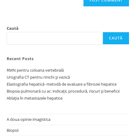
Caută
CAUTĂ
Recent Posts
RMN pentru coloana vertebrală
Urografia CT pentru rinichi și vezică
Elastografia hepatică- metodă de evaluare a fibrozei hepatice
Biopsia pulmonară cu ac: indicații, procedură, riscuri și beneficii
Ablația în metastazele hepatice
A doua opinie imagistica
Biopsii