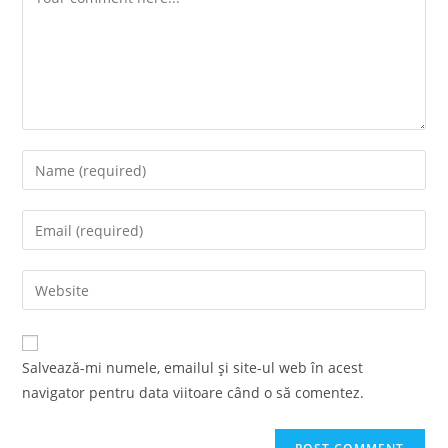
Enter
your
name
Enter
or
your
username
email
Enter
to
address
your
comment
to
website
comment
URL
Salvează-mi numele, emailul și site-ul web în acest
(optional)
navigator pentru data viitoare când o să comentez.