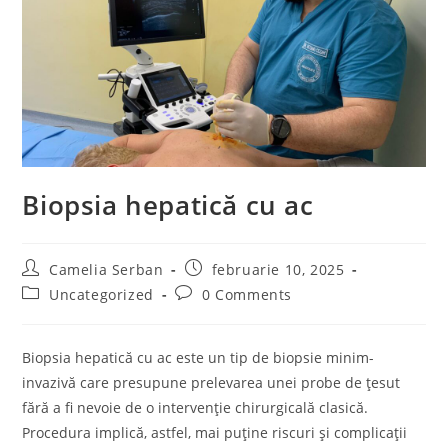
Biopsia hepatică cu ac
Post
Post
Camelia Serban
februarie 10, 2025
author:
published:
Post
Post
Uncategorized
0 Comments
category:
comments:
Biopsia hepatică cu ac este un tip de biopsie minim-
invazivă care presupune prelevarea unei probe de țesut
fără a fi nevoie de o intervenție chirurgicală clasică.
Procedura implică, astfel, mai puține riscuri și complicații