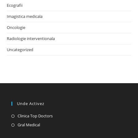
Ecografii
Imagistica medicala
Oncologie
Radiologie interventionala
Uncategorized
Unde Activez
Opens
Clinica Top Doctors
in
Opens
Gral Medical
a
in