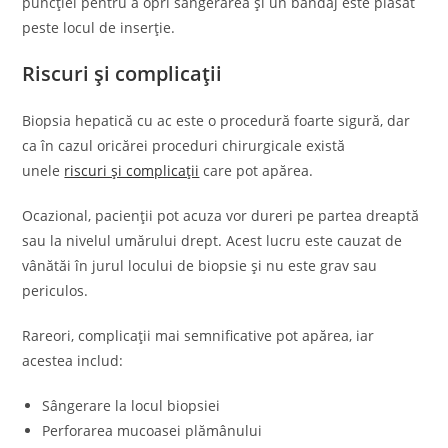
puncției pentru a opri sângerarea și un bandaj este plasat
peste locul de inserție.
Riscuri și complicații
Biopsia hepatică cu ac este o procedură foarte sigură, dar
ca în cazul oricărei proceduri chirurgicale există
unele
riscuri și complicații
care pot apărea.
Ocazional, pacienții pot acuza vor dureri pe partea dreaptă
sau la nivelul umărului drept. Acest lucru este cauzat de
vânătăi în jurul locului de biopsie și nu este grav sau
periculos.
Rareori, complicații mai semnificative pot apărea, iar
acestea includ:
Sângerare la locul biopsiei
Perforarea mucoasei plămânului