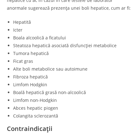
hepatice cu ac în cazul în care testele de laborator
anormale sugerează prezența unei boli hepatice, cum ar fi:
Hepatită
Icter
Boala alcoolică a ficatului
Steatoza hepatică asociată disfuncției metabolice
Tumora hepatică
Ficat gras
Alte boli metabolice sau autoimune
Fibroza hepatică
Limfom Hodgkin
Boală hepatică grasă non-alcoolică
Limfom non-Hodgkin
Abces hepatic piogen
Colangita sclerozantă
Contraindicații