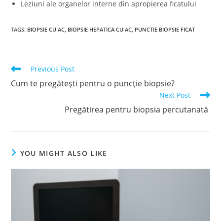
Leziuni ale organelor interne din apropierea ficatului
TAGS
:
BIOPSIE CU AC
,
BIOPSIE HEPATICA CU AC
,
PUNCTIE BIOPSIE FICAT
Read
Previous Post
more
Cum te pregătești pentru o puncție biopsie?
articles
Next Post
Pregătirea pentru biopsia percutanată
YOU MIGHT ALSO LIKE