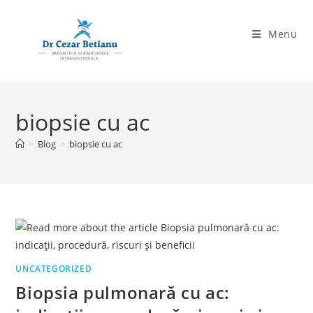
Skip
to
Menu
content
biopsie cu ac
>
Blog
>
biopsie cu ac
UNCATEGORIZED
Biopsia pulmonară cu ac: