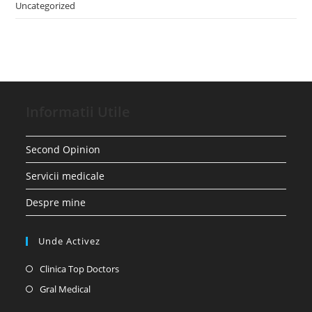
Uncategorized
Informatii Utile
Second Opinion
Servicii medicale
Despre mine
Unde Activez
Opens
Clinica Top Doctors
in
Opens
Gral Medical
a
in