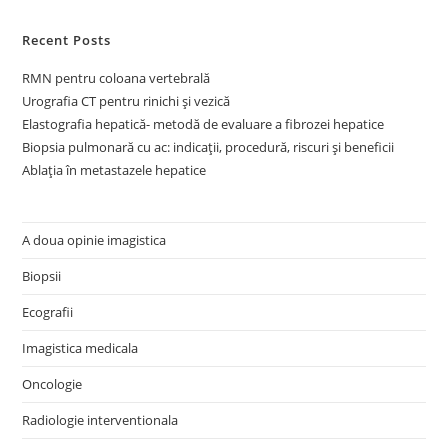
Recent Posts
RMN pentru coloana vertebrală
Urografia CT pentru rinichi și vezică
Elastografia hepatică- metodă de evaluare a fibrozei hepatice
Biopsia pulmonară cu ac: indicații, procedură, riscuri și beneficii
Ablația în metastazele hepatice
A doua opinie imagistica
Biopsii
Ecografii
Imagistica medicala
Oncologie
Radiologie interventionala