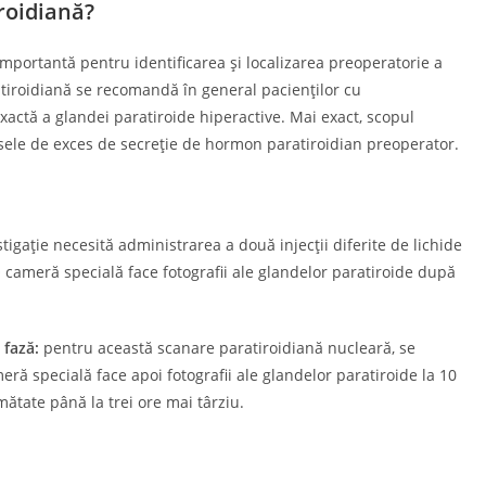
iroidiană?
mportantă pentru identificarea și localizarea preoperatorie a
atiroidiană se recomandă în general pacienților cu
actă a glandei paratiroide hiperactive. Mai exact, scopul
sursele de exces de secreție de hormon paratiroidian preoperator.
igație necesită administrarea a două injecții diferite de lichide
O cameră specială face fotografii ale glandelor paratiroide după
 fază:
pentru această scanare paratiroidiană nucleară, se
ră specială face apoi fotografii ale glandelor paratiroide la 10
mătate până la trei ore mai târziu.