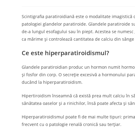
author:
published:
categor
Scintigrafia paratiroidiană este o modalitate imagistică
patologiei glandelor paratiroide. Glandele paratiroide sun
de-a lungul esofagului sau în piept. Acestea se numesc 
ca mărime și controlează cantitatea de calciu din sâng
Ce este hiperparatiroidismul?
Glandele paratiroidian produc un hormon numit hormon p
și fosfor din corp. O secreție excesivă a hormonului par
ducând la hiperparatiroidism.
Hipertiroidism înseamnă că există prea mult calciu în sâ
sănătatea oaselor și a rinichilor, însă poate afecta și s
Hiperparatiroidismul poate fi de mai multe tipuri: prima
frecvent cu o patologie renală cronică sau terțiar.