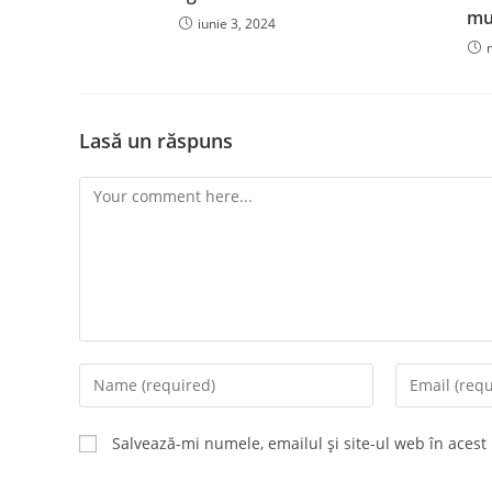
mu
iunie 3, 2024
Lasă un răspuns
Comment
Enter
Enter
your
your
name
email
Salvează-mi numele, emailul și site-ul web în acest
or
address
username
to