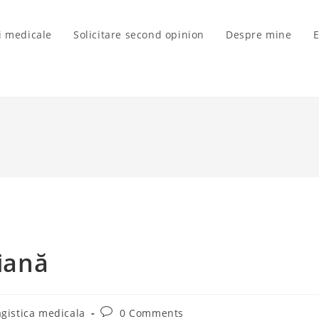
ii medicale
Solicitare second opinion
Despre mine
E
diană
Post
gistica medicala
0 Comments