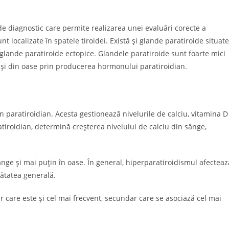
y:
comments:
 de diagnostic care permite realizarea unei evaluări corecte a
t localizate în spatele tiroidei. Există și glande paratiroide situate
glande paratiroide ectopice. Glandele paratiroide sunt foarte mici
e și din oase prin producerea hormonului paratiroidian.
aratiroidian. Acesta gestionează nivelurile de calciu, vitamina D
atiroidian, determină creșterea nivelului de calciu din sânge,
nge și mai puțin în oase. În general, hiperparatiroidismul afecteaz
ănătatea generală.
r care este și cel mai frecvent, secundar care se asociază cel mai