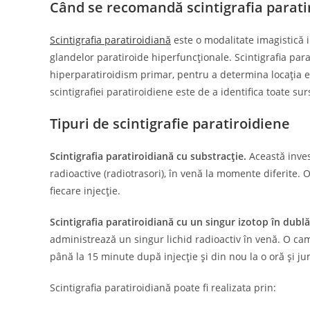
Când se recomandă scintigrafia parat
Scintigrafia paratiroidiană
este o modalitate imagistică i
glandelor paratiroide hiperfuncționale. Scintigrafia par
hiperparatiroidism primar, pentru a determina locația ex
scintigrafiei paratiroidiene este de a identifica toate 
Tipuri de scintigrafie paratiroidiene
Scintigrafia paratiroidiană cu substracție.
Această invest
radioactive (radiotrasori), în venă la momente diferite. 
fiecare injecție.
Scintigrafia paratiroidiană cu un singur izotop în dublă
administrează un singur lichid radioactiv în venă. O came
până la 15 minute după injecție și din nou la o oră și ju
Scintigrafia paratiroidiană poate fi realizata prin: