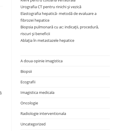
RMN pentru coloana vertebrală
Urografia CT pentru rinichi și vezică
Elastografia hepatică- metodă de evaluare a
fibrozei hepatice
Biopsia pulmonară cu ac: indicații, procedură,
riscuri și beneficii
Ablația în metastazele hepatice
A doua opinie imagistica
Biopsii
Ecografii
Imagistica medicala
ă
Oncologie
Radiologie interventionala
Uncategorized