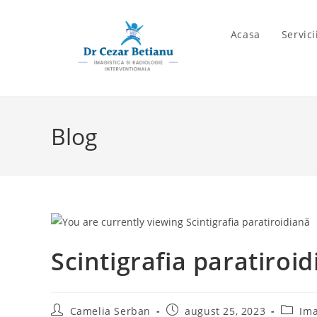
Skip
to
Acasa
Servic
content
Blog
Scintigrafia paratiroi
Post
Post
Post
Camelia Serban
august 25, 2023
Ima