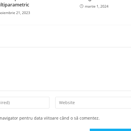
ltiparametric
martie 1, 2024
noiembrie 21, 2023
Enter
your
website
 navigator pentru data viitoare când o să comentez.
URL
(optional)