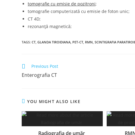
tomografie cu emisie de pozitroni
;
tomografie computerizată cu emisie de foton unic;
CT 4D;
rezonanță magnetică;
TAGS
:
CT
,
GLANDA TIROIDIANA
,
PET-CT
,
RMN
,
SCINTIGRAFIA PARATIRO
Read
Previous Post
more
Enterografia CT
articles
YOU MIGHT ALSO LIKE
Radiografia de umăr
RMN-