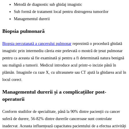
Metodă de diagnostic sub ghidaj imagistic
Sub formă de tratament local pentru distrugerea tumorilor
Managementul durerii
Biopsia pulmonară
Biopsia percutanată a cancerului pulmonar
reprezintă o procedură ghidată
imagistic prin intermediu căreia este prelevată o mostră de țesut pulmonar
pentru ca aceasta să fie examinată și pentru a fi determinată natura benignă
sau malignă a tumorii. Medicul introduce acul printr-o incizie până în
plămân. Imaginile cu raze X, cu ultrasunete sau CT ajută la ghidarea acul în
locul corect.
Managementul durerii și a complicațiilor post-
operatorii
Conform studiilor de specialitate, până la 90% dintre pacienții cu cancer
suferă de durere, 56-82% dintre durerile canceroase sunt controlate
inadecvat. Aceasta influențează capacitatea pacientului de a efectua activități