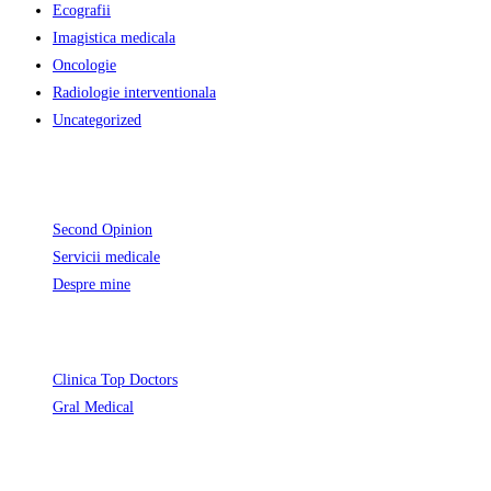
Ecografii
Imagistica medicala
Oncologie
Radiologie interventionala
Uncategorized
Informatii Utile
Second Opinion
Servicii medicale
Despre mine
Unde activez
Opens
Clinica Top Doctors
Opens
in
Gral Medical
in
a
Contact
a
new
Programari
0729 217 402
new
tab