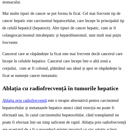
stomacului.
Mai multe tipuri de cancer se pot forma în ficat. Cel mai frecvent tip de
cancer hepatic este carcinomul hepatocelular, care începe în principalul tip
de celulă hepatică (hepatocit). Alte tipuri de cancer hepatic, cum ar fi
colangiocarcinomul intrahepatic și hepatoblastomul, sunt mult mai puțin
frecvente.
Cancerul care se răspândește la ficat este mai frecvent decât cancerul care
începe în celulele hepatice. Cancerul care începe într-o altă zonă a
corpului, cum ar fi colonul, plămânul sau sânul și apoi se răspândește la
ficat se numește cancer metastatic.
Ablația cu radiofrecvență în tumorile hepatice
Ablația prin radiofrecvență
este o terapie alternativă pentru carcinomul
hepatocelular și metastazele hepatice atunci când rezecția nu poate fi
efectuată sau, în cazul carcinomului hepatocelular, când transplantul nu
poate fi efectuat într-un timp suficient de rapid. Ablația prin radiofrecvență
are avantajul de a fi o procedură minim invazivă cu risc relativ scăzut,