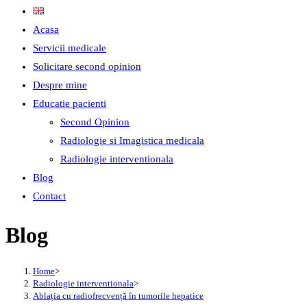
Acasa
Servicii medicale
Solicitare second opinion
Despre mine
Educatie pacienti
Second Opinion
Radiologie si Imagistica medicala
Radiologie interventionala
Blog
Contact
Blog
Home
>
Radiologie interventionala
>
Ablația cu radiofrecvență în tumorile hepatice