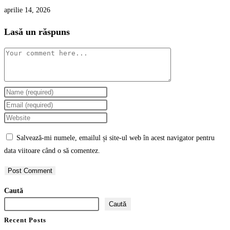
aprilie 14, 2026
Lasă un răspuns
Comment
Enter
your
Enter
name
your
Enter
or
email
your
Salvează-mi numele, emailul și site-ul web în acest navigator pentru
username
address
website
data viitoare când o să comentez.
to
to
URL
comment
comment
(optional)
Caută
Caută
Recent Posts