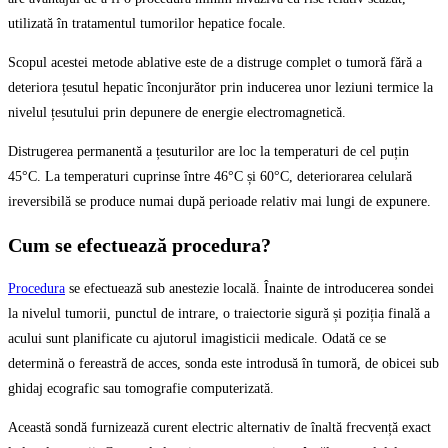
utilizată în tratamentul tumorilor hepatice focale.
Scopul acestei metode ablative este de a distruge complet o tumoră fără a
deteriora țesutul hepatic înconjurător prin inducerea unor leziuni termice la
nivelul țesutului prin depunere de energie electromagnetică.
Distrugerea permanentă a țesuturilor are loc la temperaturi de cel puțin
45°C. La temperaturi cuprinse între 46°C și 60°C, deteriorarea celulară
ireversibilă se produce numai după perioade relativ mai lungi de expunere.
Cum se efectuează procedura?
Procedura
se efectuează sub anestezie locală. Înainte de introducerea sondei
la nivelul tumorii, punctul de intrare, o traiectorie sigură și poziția finală a
acului sunt planificate cu ajutorul imagisticii medicale. Odată ce se
determină o fereastră de acces, sonda este introdusă în tumoră, de obicei sub
ghidaj ecografic sau tomografie computerizată.
Această sondă furnizează curent electric alternativ de înaltă frecvență exact