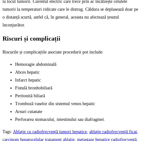
la locul tumorii. Curentul electric care trece prin ac încălzește celulele
tumorii la temperaturi ridicate care le distrug. Căldura se deplasează doar pe
o distanță scurtă, astfel că, în general, aceasta nu afectează țesutul
înconjurător.
Riscuri și complicații
Riscurile și complicațiile asociate procedurii pot include:
Hemoragie abdominală
Abces hepatic
Infarct hepatic
Fistulă bronhobiliară
Peritonită biliară
Tromboză vaselor din sistemul venos hepatic
Arsuri cutanate
Perforarea stomacului, intestinului sau diafragmei.
Tags
:
Ablație cu radiofrecvență tumori hepatice
,
ablație radiofrecvență ficat
,
carcinom hepatocelular tratament ablație
,
metastaze hepatice radiofrecvență
,