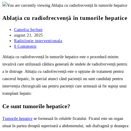
Ablația cu radiofrecvență în tumorile hepatice
Post
Camelia Serban
author:
Post
august 21, 2025
published:
Post
Radiologie interventionala
category:
Post
0 Comments
comments:
Ablația cu radiofrecvență în tumorile hepatice este o procedură minim
invazivă care utilizează căldura generată de undele de radiofrecvență pentru
a le distruge. Ablația cu radiofrecvență este o opțiune de tratament pentru
cancerul hepatic, în special atunci când pacienții nu sunt candidați pentru
intervenția chirurgicală sau pentru pacienții care urmează să fie supuși unui
transplant hepatic.
Ce sunt tumorile hepatice?
Tumorile hepatice
se formează în celulele ficatului. Ficatul este un organ
situat în partea dreaptă superioară a abdomenului, sub diafragmă și deasupra