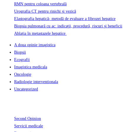
RMN pentru coloana vertebrală
Urografia CT pentru rinichi și vezică
Elastografia hepatică- metodă de evaluare a fibrozei hepatice
Biopsia pulmonară cu ac: indicații, procedură, riscuri și beneficii
Ablația în metastazele hepatice
A doua opinie imagistica
Biopsii
Ecografii
Imagistica medicala
Oncologie
Radiologie interventionala
Uncategorized
Informatii Utile
Second Opinion
Servicii medicale