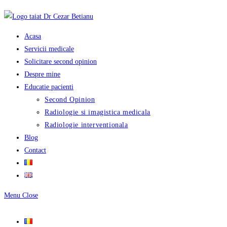
Skip
to
content
Acasa
Servicii medicale
Solicitare second opinion
Despre mine
Educatie pacienti
Second Opinion
Radiologie si imagistica medicala
Radiologie interventionala
Blog
Contact
Menu
Close