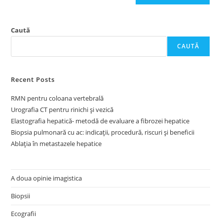
Caută
CAUTĂ
Recent Posts
RMN pentru coloana vertebrală
Urografia CT pentru rinichi și vezică
Elastografia hepatică- metodă de evaluare a fibrozei hepatice
Biopsia pulmonară cu ac: indicații, procedură, riscuri și beneficii
Ablația în metastazele hepatice
A doua opinie imagistica
Biopsii
Ecografii