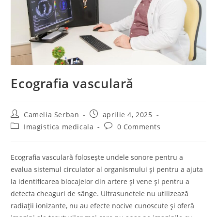
Ecografia vasculară
Post
Post
Camelia Serban
aprilie 4, 2025
author:
published:
Post
Post
Imagistica medicala
0 Comments
category:
comments:
Ecografia vasculară folosește undele sonore pentru a
evalua sistemul circulator al organismului și pentru a ajuta
la identificarea blocajelor din artere și vene și pentru a
detecta cheaguri de sânge. Ultrasunetele nu utilizează
radiații ionizante, nu au efecte nocive cunoscute și oferă