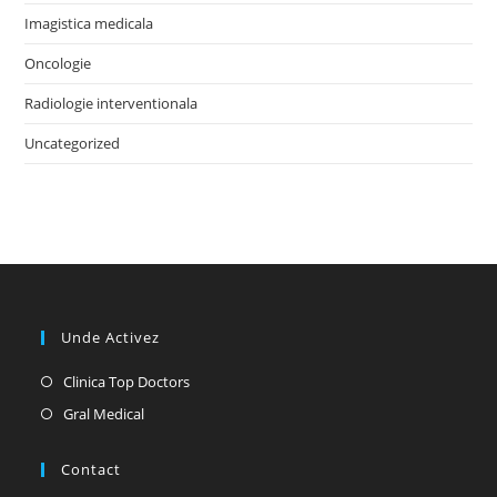
Imagistica medicala
Oncologie
Radiologie interventionala
Uncategorized
Unde Activez
Opens
Clinica Top Doctors
in
Opens
Gral Medical
a
in
new
a
Contact
tab
new