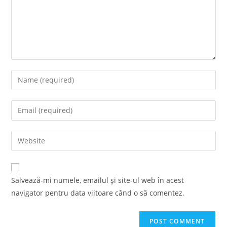
Enter
your
name
Enter
or
your
username
email
Enter
to
address
your
comment
to
website
comment
URL
Salvează-mi numele, emailul și site-ul web în acest
(optional)
navigator pentru data viitoare când o să comentez.