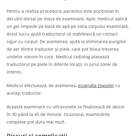
Pentru a realiza procedura, pacientul este poziționat în
decubit dorsal pe masa de examinare. Apoi, medicul aplică
un gel limpede pe bază de apă pe zona corpului examinată.
Acest lucru ajută traductorul să stabilească un contact
sigur cu corpul. De asemenea, ajută la eliminarea pungilor
de aer dintre traductor și piele, care pot bloca trecerea
undelor sonore în corp. Medicul radiolog plasează
traductorul pe piele în diferite locații, in jurul zonei de
interes.
Medicul efectuează, de asemenea,
ecografia Doppler
cu
același traductor.
Această examinare cu ultrasunete se finalizează de obicei
în 30 până la 45 de minute. Ocazional, examinările
complexe pot dura mai mult.
Riscuri și complicații