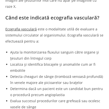
imagini ale țesuturilor moi care nu apar pe imaginile cu
raze X.
Când este indicată ecografia vasculară?
Ecografia vasculară
este o modalitate utilă de evaluare a
sistemului circulator al organismului. Ecografia vasculară se
efectuează pentru a:
Ajuta la monitorizarea fluxului sanguin către organe și
țesuturi din întregul corp
Localiza și identifica blocajele și anomaliile cum ar fi
emboliile
Detecta cheaguri de sânge (tromboză venoasă profundă)
în venele majore ale picioarelor sau brațelor
Determina dacă un pacient este un candidat bun pentru
o procedură precum angioplastia
Evalua succesul procedurilor care grefează sau ocolesc
vasele de sânge