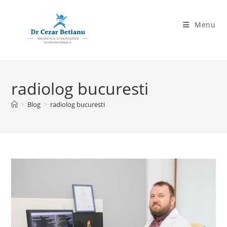
Skip
to
Menu
content
radiolog bucuresti
>
Blog
>
radiolog bucuresti