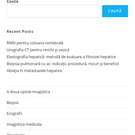
Caută
CAUTĂ
Recent Posts
RMN pentru coloana vertebrală
Urografia CT pentru rinichi și vezică
Elastografia hepatică- metodă de evaluare a fibrozei hepatice
Biopsia pulmonară cu ac: indicații, procedură, riscuri și beneficii
Ablația în metastazele hepatice
A doua opinie imagistica
Biopsii
Ecografii
Imagistica medicala
Oncologie