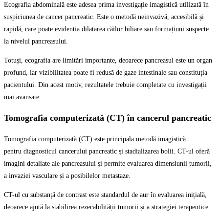
Ecografia abdominală este adesea prima investigație imagistică utilizată în
suspiciunea de cancer pancreatic. Este o metodă neinvazivă, accesibilă și
rapidă, care poate evidenția dilatarea căilor biliare sau formațiuni suspecte
la nivelul pancreasului.
Totuși, ecografia are limitări importante, deoarece pancreasul este un organ
profund, iar vizibilitatea poate fi redusă de gaze intestinale sau constituția
pacientului. Din acest motiv, rezultatele trebuie completate cu investigații
mai avansate.
Tomografia computerizată (CT) în cancerul pancreatic
Tomografia computerizată (CT) este principala metodă imagistică
pentru diagnosticul cancerului pancreatic și stadializarea bolii. CT-ul oferă
imagini detaliate ale pancreasului și permite evaluarea dimensiunii tumorii,
a invaziei vasculare și a posibilelor metastaze.
CT-ul cu substanță de contrast este standardul de aur în evaluarea inițială,
deoarece ajută la stabilirea rezecabilității tumorii și a strategiei terapeutice.