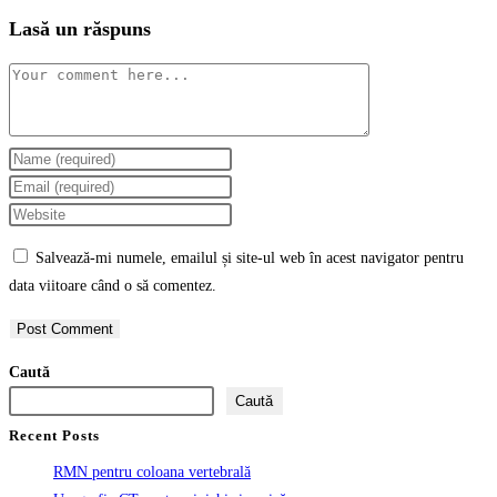
Lasă un răspuns
Comment
Enter
your
Enter
name
your
Enter
or
email
your
Salvează-mi numele, emailul și site-ul web în acest navigator pentru
username
address
website
data viitoare când o să comentez.
to
to
URL
comment
comment
(optional)
Caută
Caută
Recent Posts
RMN pentru coloana vertebrală