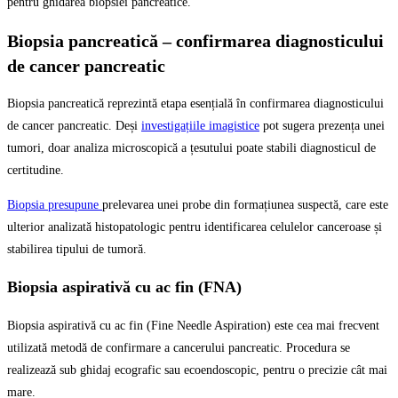
pentru ghidarea biopsiei pancreatice.
Biopsia pancreatică – confirmarea diagnosticului
de cancer pancreatic
Biopsia pancreatică reprezintă etapa esențială în confirmarea diagnosticului
de cancer pancreatic. Deși
investigațiile imagistice
pot sugera prezența unei
tumori, doar analiza microscopică a țesutului poate stabili diagnosticul de
certitudine.
Biopsia presupune
prelevarea unei probe din formațiunea suspectă, care este
ulterior analizată histopatologic pentru identificarea celulelor canceroase și
stabilirea tipului de tumoră.
Biopsia aspirativă cu ac fin (FNA)
Biopsia aspirativă cu ac fin (Fine Needle Aspiration) este cea mai frecvent
utilizată metodă de confirmare a cancerului pancreatic. Procedura se
realizează sub ghidaj ecografic sau ecoendoscopic, pentru o precizie cât mai
mare.