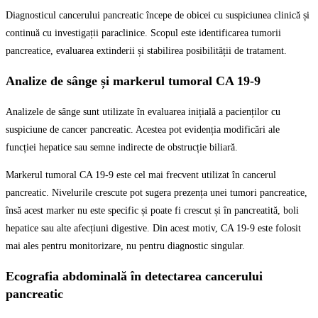
Diagnosticul cancerului pancreatic începe de obicei cu suspiciunea clinică și
continuă cu investigații paraclinice. Scopul este identificarea tumorii
pancreatice, evaluarea extinderii și stabilirea posibilității de tratament.
Analize de sânge și markerul tumoral CA 19-9
Analizele de sânge sunt utilizate în evaluarea inițială a pacienților cu
suspiciune de cancer pancreatic. Acestea pot evidenția modificări ale
funcției hepatice sau semne indirecte de obstrucție biliară.
Markerul tumoral CA 19-9 este cel mai frecvent utilizat în cancerul
pancreatic. Nivelurile crescute pot sugera prezența unei tumori pancreatice,
însă acest marker nu este specific și poate fi crescut și în pancreatită, boli
hepatice sau alte afecțiuni digestive. Din acest motiv, CA 19-9 este folosit
mai ales pentru monitorizare, nu pentru diagnostic singular.
Ecografia abdominală în detectarea cancerului
pancreatic