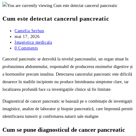
Cum este detectat cancerul pancreatic
Post
Camelia Serban
author:
Post
mai 17, 2026
published:
Post
Imagistica medicala
category:
Post
0 Comments
comments:
Cancerul pancreatic se dezvoltă la nivelul pancreasului, un organ situat în
profunzimea abdomenului, responsabil de producerea enzimelor digestive și
a hormonilor precum insulina. Detectarea cancerului pancreatic este dificilă
deoarece în stadiile incipiente nu produce întotdeauna simptome clare, iar
localizarea profundă face ca investigațiile clinice să fie limitate.
Diagnosticul de cancer pancreatic se bazează pe o combinație de investigații
imagistice, analize de laborator și biopsie pancreatică, care împreună permit
identificarea tumorii și confirmarea naturii sale maligne.
Cum se pune diagnosticul de cancer pancreatic