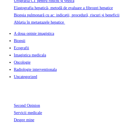
Urografia CT pentru rinichi și vezică
Elastografia hepatică- metodă de evaluare a fibrozei hepatice
Biopsia pulmonară cu ac: indicații, procedură, riscuri și beneficii
Ablația în metastazele hepatice
A doua opinie imagistica
Biopsii
Ecografii
Imagistica medicala
Oncologie
Radiologie interventionala
Uncategorized
Informatii Utile
Second Opinion
Servicii medicale
Despre mine