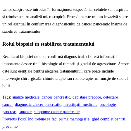
Un ac subțire este introdus în formațiunea suspectă, iar celulele sunt aspirate
și trimise pentru analiză microscopică. Procedura este minim invazivă și are
un rol esențial în confirmarea diagnosticului de cancer
pancreatic înainte de
stabilirea tratamentului.
Rolul biopsiei în stabilirea tratamentului
Rezultatul biopsiei nu doar confirmă diagnosticul, ci oferă informații
importante despre tipul histologic al tumorii și gradul de agresivitate. Aceste
date sunt esențiale pentru alegerea tratamentului, care poate include
intervenție chirurgicală, chimioterapie sau radioterapie, în funcție de stadiul
bolii.
Tags
:
analize medicale
,
cancer pancreatic
,
depistare precoce
,
detectare
cancer
,
diagnostic cancer pancreatic
,
investigatii medicale
,
oncologie
,
pancreas
,
sanatate
,
simptome cancer pancreatic
Read
Previous Post
Când trebuie să faci prima mamografie: ghid complet pentru
more
prevenție