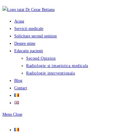
Skip
to
content
Acasa
Servicii medicale
Solicitare second opinion
Despre mine
Educatie pacienti
Second Opinion
Radiologie si imagistica medicala
Radiologie interventionala
Blog
Contact
Menu
Close