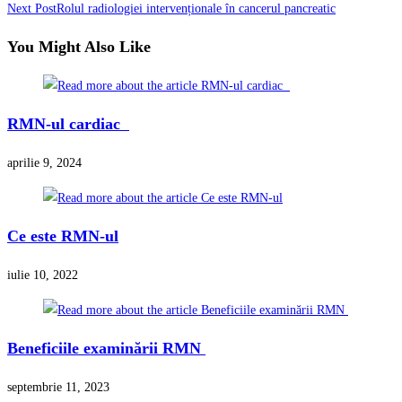
Next Post
Rolul radiologiei intervenționale în cancerul pancreatic
articles
You Might Also Like
RMN-ul cardiac
aprilie 9, 2024
Ce este RMN-ul
iulie 10, 2022
Beneficiile examinării RMN
septembrie 11, 2023