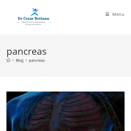
Skip
to
Menu
content
pancreas
>
Blog
>
pancreas