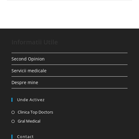
Informatii Utile
Second Opinion
Servicii medicale
Despre mine
Unde Activez
Opens
Clinica Top Doctors
in
Opens
Gral Medical
a
in
new
a
Contact