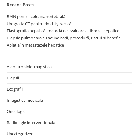
Recent Posts
RMN pentru coloana vertebrală
Urografia CT pentru rinichi și vezică
Elastografia hepatică- metodă de evaluare a fibrozei hepatice
Biopsia pulmonară cu ac: indicații, procedură, riscuri și beneficii
Ablația în metastazele hepatice
A doua opinie imagistica
Biopsii
Ecografii
Imagistica medicala
Oncologie
Radiologie interventionala
Uncategorized