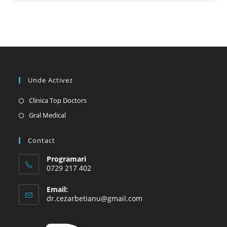
Unde Activez
Opens
Clinica Top Doctors
in
Opens
Gral Medical
a
in
new
a
Contact
tab
new
Programari
tab
0729 217 402
Email:
Opens
dr.cezarbetianu@gmail.com
in
your
application