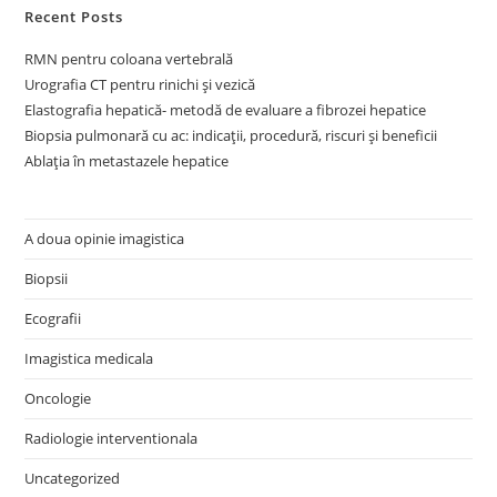
Recent Posts
RMN pentru coloana vertebrală
Urografia CT pentru rinichi și vezică
Elastografia hepatică- metodă de evaluare a fibrozei hepatice
Biopsia pulmonară cu ac: indicații, procedură, riscuri și beneficii
Ablația în metastazele hepatice
A doua opinie imagistica
Biopsii
Ecografii
Imagistica medicala
Oncologie
Radiologie interventionala
Uncategorized