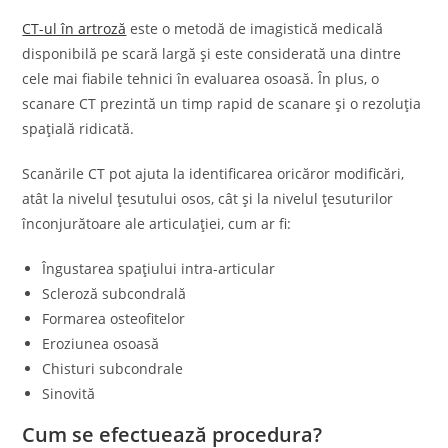
CT-ul în artroză
este o metodă de imagistică medicală
disponibilă pe scară largă și este considerată una dintre
cele mai fiabile tehnici în evaluarea osoasă. În plus, o
scanare CT prezintă un timp rapid de scanare și o rezoluția
spațială ridicată.
Scanările CT pot ajuta la identificarea oricăror modificări,
atât la nivelul țesutului osos, cât și la nivelul țesuturilor
înconjurătoare ale articulației, cum ar fi:
Îngustarea spațiului intra-articular
Scleroză subcondrală
Formarea osteofitelor
Eroziunea osoasă
Chisturi subcondrale
Sinovită
Cum se efectuează procedura?