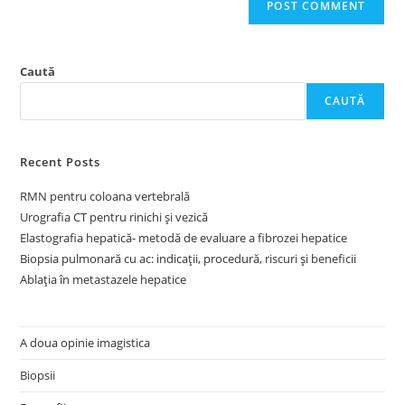
Caută
CAUTĂ
Recent Posts
RMN pentru coloana vertebrală
Urografia CT pentru rinichi și vezică
Elastografia hepatică- metodă de evaluare a fibrozei hepatice
Biopsia pulmonară cu ac: indicații, procedură, riscuri și beneficii
Ablația în metastazele hepatice
A doua opinie imagistica
Biopsii