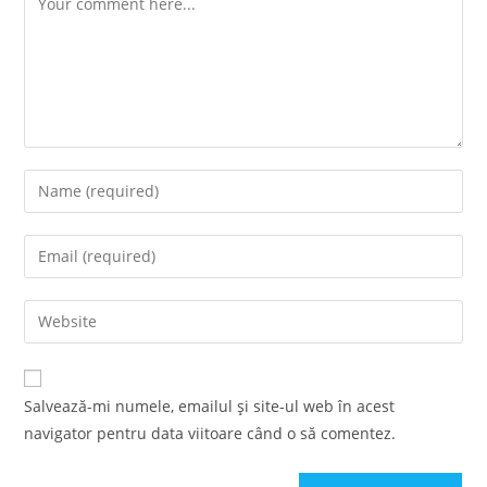
Enter
your
name
Enter
or
your
username
email
Enter
to
address
your
comment
to
website
comment
URL
Salvează-mi numele, emailul și site-ul web în acest
(optional)
navigator pentru data viitoare când o să comentez.