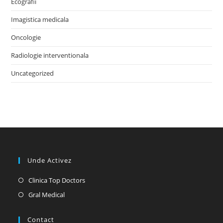
Ecografii
Imagistica medicala
Oncologie
Radiologie interventionala
Uncategorized
Unde Activez
Opens
Clinica Top Doctors
in
Opens
Gral Medical
a
in
new
a
Contact