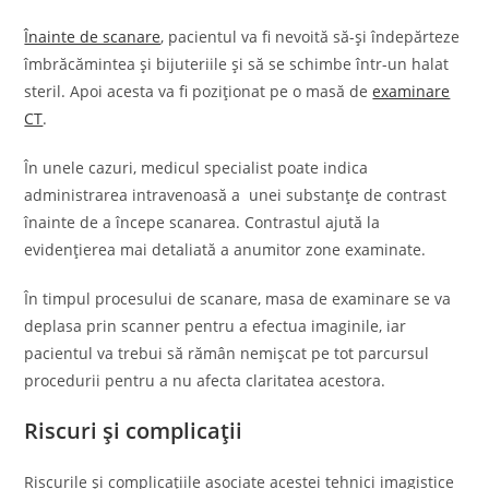
Înainte de scanare
, pacientul va fi nevoită să-și îndepărteze
îmbrăcămintea și bijuteriile și să se schimbe într-un halat
steril. Apoi acesta va fi poziționat pe o masă de
examinare
CT
.
În unele cazuri, medicul specialist poate indica
administrarea intravenoasă a unei substanțe de contrast
înainte de a începe scanarea. Contrastul ajută la
evidențierea mai detaliată a anumitor zone examinate.
În timpul procesului de scanare, masa de examinare se va
deplasa prin scanner pentru a efectua imaginile, iar
pacientul va trebui să rămân nemișcat pe tot parcursul
procedurii pentru a nu afecta claritatea acestora.
Riscuri și complicații
Riscurile și complicațiile asociate acestei tehnici imagistice