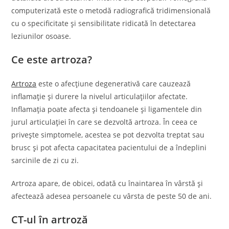
computerizată este o metodă radiografică tridimensională
cu o specificitate și sensibilitate ridicată în detectarea
leziunilor osoase.
Ce este artroza?
Artroza
este o afecțiune degenerativă care cauzează
inflamație și durere la nivelul articulațiilor afectate.
Inflamația poate afecta și tendoanele și ligamentele din
jurul articulației în care se dezvoltă artroza. În ceea ce
privește simptomele, acestea se pot dezvolta treptat sau
brusc și pot afecta capacitatea pacientului de a îndeplini
sarcinile de zi cu zi.
Artroza apare, de obicei, odată cu înaintarea în vârstă și
afectează adesea persoanele cu vârsta de peste 50 de ani.
CT-ul în artroză