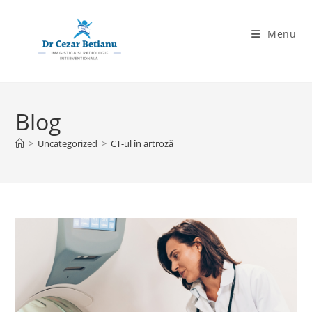
Skip
to
Menu
content
Blog
>
Uncategorized
>
CT-ul în artroză