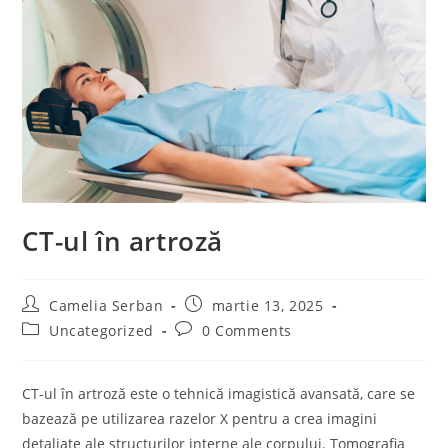
CT-ul în artroză
Post
Post
Camelia Serban
martie 13, 2025
author:
published:
Post
Post
Uncategorized
0 Comments
category:
comments:
CT-ul în artroză este o tehnică imagistică avansată, care se
bazează pe utilizarea razelor X pentru a crea imagini
detaliate ale structurilor interne ale corpului. Tomografia