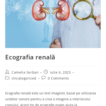
Ecografia renală
Post
Post
Camelia Serban
iulie 6, 2025
author:
published:
Post
Post
Uncategorized
0 Comments
category:
comments:
Ecografia renală este un test imagistic bazat pe utilizarea
undelor sonore pentru a crea o imagine a interiorului
corpului. Acest tip de ecografie poate ajuta la