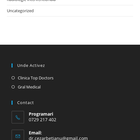
Uncategorized
Unde Activez
Opens
Clinica Top Doctors
in
Opens
Gral Medical
a
in
new
a
Contact
tab
new
Programari
tab
0729 217 402
Email:
Opens
dr.cezarbetianu@gmail.com