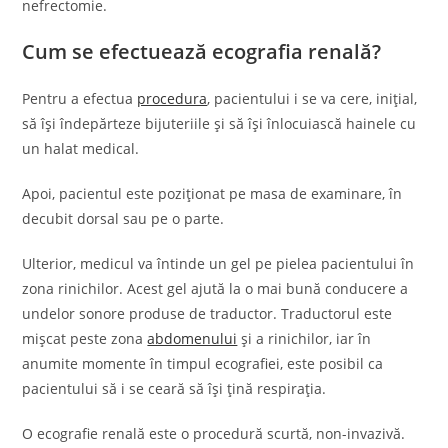
nefrectomie.
Cum se efectuează ecografia renală?
Pentru a efectua
procedura
, pacientului i se va cere, inițial,
să își îndepărteze bijuteriile și să își înlocuiască hainele cu
un halat medical.
Apoi, pacientul este poziționat pe masa de examinare, în
decubit dorsal sau pe o parte.
Ulterior, medicul va întinde un gel pe pielea pacientului în
zona rinichilor. Acest gel ajută la o mai bună conducere a
undelor sonore produse de traductor. Traductorul este
mișcat peste zona
abdomenului
și a rinichilor, iar în
anumite momente în timpul ecografiei, este posibil ca
pacientului să i se ceară să își țină respirația.
O ecografie renală este o procedură scurtă, non-invazivă.