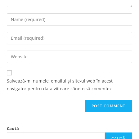
Enter
your
name
Enter
or
your
username
email
Enter
to
address
your
comment
to
website
comment
URL
Salvează-mi numele, emailul și site-ul web în acest
(optional)
navigator pentru data viitoare când o să comentez.
Caută
CAUTĂ