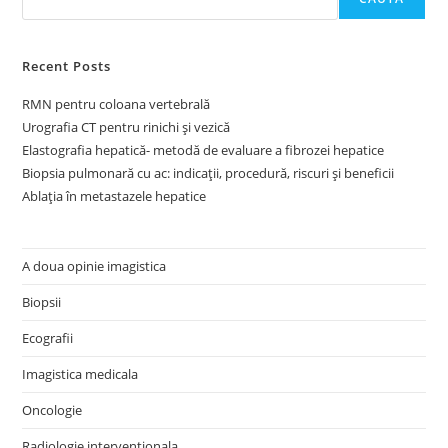
Recent Posts
RMN pentru coloana vertebrală
Urografia CT pentru rinichi și vezică
Elastografia hepatică- metodă de evaluare a fibrozei hepatice
Biopsia pulmonară cu ac: indicații, procedură, riscuri și beneficii
Ablația în metastazele hepatice
A doua opinie imagistica
Biopsii
Ecografii
Imagistica medicala
Oncologie
Radiologie interventionala