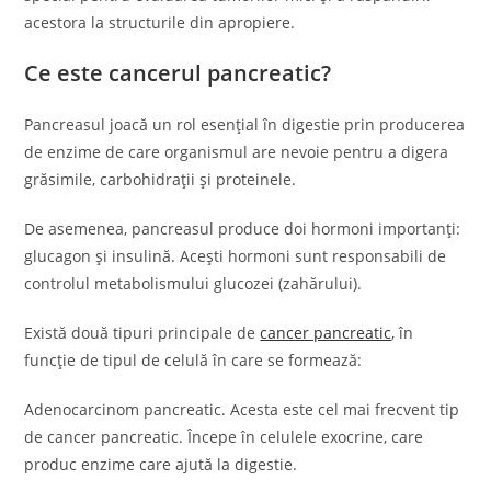
acestora la structurile din apropiere.
Ce este cancerul pancreatic?
Pancreasul joacă un rol esențial în digestie prin producerea
de enzime de care organismul are nevoie pentru a digera
grăsimile, carbohidrații și proteinele.
De asemenea, pancreasul produce doi hormoni importanți:
glucagon și insulină. Acești hormoni sunt responsabili de
controlul metabolismului glucozei (zahărului).
Există două tipuri principale de
cancer pancreatic
, în
funcție de tipul de celulă în care se formează:
Adenocarcinom pancreatic. Acesta este cel mai frecvent tip
de cancer pancreatic. Începe în celulele exocrine, care
produc enzime care ajută la digestie.