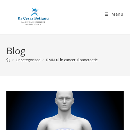
Skip
to
Menu
content
Blog
>
Uncategorized
>
RMN-ul în cancerul pancreatic