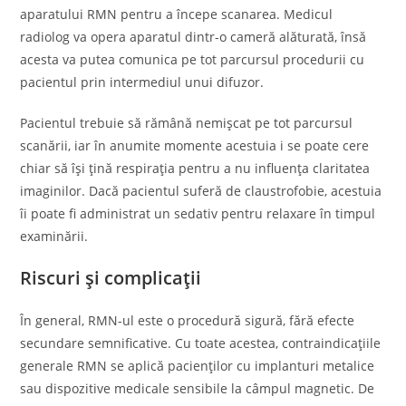
aparatului RMN pentru a începe scanarea. Medicul
radiolog va opera aparatul dintr-o cameră alăturată, însă
acesta va putea comunica pe tot parcursul procedurii cu
pacientul prin intermediul unui difuzor.
Pacientul trebuie să rămână nemișcat pe tot parcursul
scanării, iar în anumite momente acestuia i se poate cere
chiar să își țină respirația pentru a nu influența claritatea
imaginilor. Dacă pacientul suferă de claustrofobie, acestuia
îi poate fi administrat un sedativ pentru relaxare în timpul
examinării.
Riscuri și complicații
În general, RMN-ul este o procedură sigură, fără efecte
secundare semnificative. Cu toate acestea, contraindicațiile
generale RMN se aplică pacienților cu implanturi metalice
sau dispozitive medicale sensibile la câmpul magnetic. De