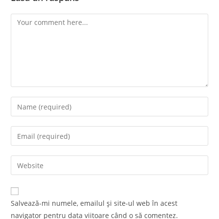
Comment
Enter
your
name
Enter
or
your
username
email
Enter
to
address
your
comment
to
website
comment
URL
Salvează-mi numele, emailul și site-ul web în acest
(optional)
navigator pentru data viitoare când o să comentez.