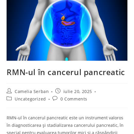
RMN-ul în cancerul pancreatic
Post
Post
Camelia Serban
iulie 20, 2025
author:
published:
Post
Post
Uncategorized
0 Comments
category:
comments:
RMN-ul în cancerul pancreatic este un instrument valoros
în diagnosticarea și stadializarea cancerului pancreatic, în
special pentru evaluarea tumorilor mici și a răspândirii