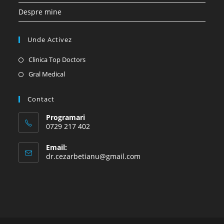
Despre mine
Unde Activez
Opens
Clinica Top Doctors
in
Opens
Gral Medical
a
in
new
a
Contact
tab
new
Programari
tab
0729 217 402
Email:
Opens
dr.cezarbetianu@gmail.com
in
your
application