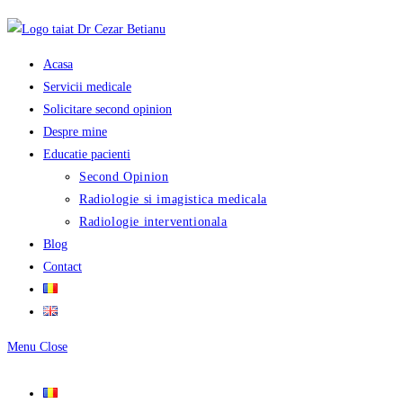
Skip
to
content
Acasa
Servicii medicale
Solicitare second opinion
Despre mine
Educatie pacienti
Second Opinion
Radiologie si imagistica medicala
Radiologie interventionala
Blog
Contact
Menu
Close