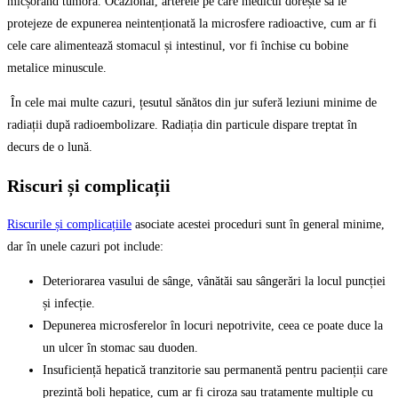
micșorând tumora. Ocazional, arterele pe care medicul dorește să le
protejeze de expunerea neintenționată la microsfere radioactive, cum ar fi
cele care alimentează stomacul și intestinul, vor fi închise cu bobine
metalice minuscule.
În cele mai multe cazuri, țesutul sănătos din jur suferă leziuni minime de
radiații după radioembolizare. Radiația din particule dispare treptat în
decurs de o lună.
Riscuri și complicații
Riscurile și complicațiile
asociate acestei proceduri sunt în general minime,
dar în unele cazuri pot include:
Deteriorarea vasului de sânge, vânătăi sau sângerări la locul puncției
și infecție.
Depunerea microsferelor în locuri nepotrivite, ceea ce poate duce la
un ulcer în stomac sau duoden.
Insuficiență hepatică tranzitorie sau permanentă pentru pacienții care
prezintă boli hepatice, cum ar fi ciroza sau tratamente multiple cu