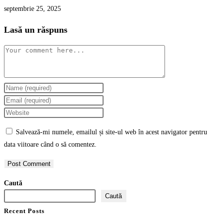
septembrie 25, 2025
Lasă un răspuns
Comment
Enter
your
Enter
name
your
Enter
or
email
your
Salvează-mi numele, emailul și site-ul web în acest navigator pentru
username
address
website
data viitoare când o să comentez.
to
to
URL
comment
comment
(optional)
Caută
Caută
Recent Posts