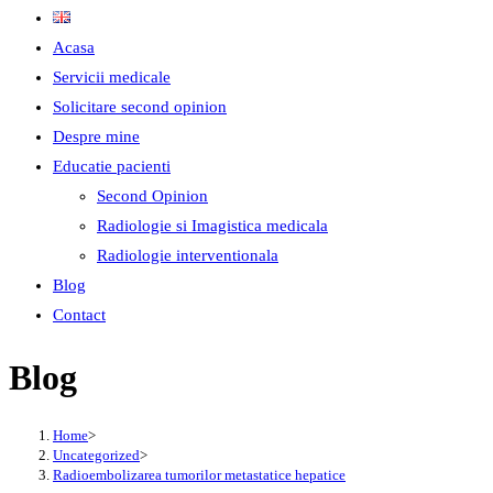
Acasa
Servicii medicale
Solicitare second opinion
Despre mine
Educatie pacienti
Second Opinion
Radiologie si Imagistica medicala
Radiologie interventionala
Blog
Contact
Blog
Home
>
Uncategorized
>
Radioembolizarea tumorilor metastatice hepatice