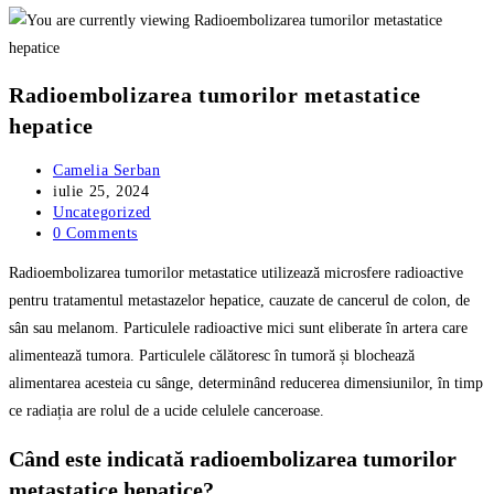
Radioembolizarea tumorilor metastatice
hepatice
Post
Camelia Serban
author:
Post
iulie 25, 2024
published:
Post
Uncategorized
category:
Post
0 Comments
comments:
Radioembolizarea tumorilor metastatice utilizează microsfere radioactive
pentru tratamentul metastazelor hepatice, cauzate de cancerul de colon, de
sân sau melanom. Particulele radioactive mici sunt eliberate în artera care
alimentează tumora. Particulele călătoresc în tumoră și blochează
alimentarea acesteia cu sânge, determinând reducerea dimensiunilor, în timp
ce radiația are rolul de a ucide celulele canceroase.
Când este indicată radioembolizarea tumorilor
metastatice hepatice?