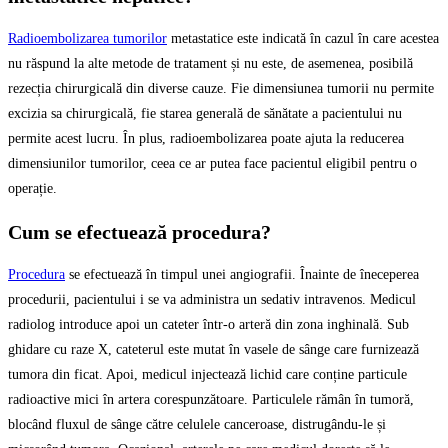
Radioembolizarea tumorilor
metastatice este indicată în cazul în care acestea
nu răspund la alte metode de tratament și nu este, de asemenea, posibilă
rezecția chirurgicală din diverse cauze. Fie dimensiunea tumorii nu permite
excizia sa chirurgicală, fie starea generală de sănătate a pacientului nu
permite acest lucru. În plus, radioembolizarea poate ajuta la reducerea
dimensiunilor tumorilor, ceea ce ar putea face pacientul eligibil pentru o
operație.
Cum se efectuează procedura?
Procedura
se efectuează în timpul unei angiografii. Înainte de îneceperea
procedurii, pacientului i se va administra un sedativ intravenos. Medicul
radiolog introduce apoi un cateter într-o arteră din zona inghinală. Sub
ghidare cu raze X, cateterul este mutat în vasele de sânge care furnizează
tumora din ficat. Apoi, medicul injectează lichid care conține particule
radioactive mici în artera corespunzătoare. Particulele rămân în tumoră,
blocând fluxul de sânge către celulele canceroase, distrugându-le și