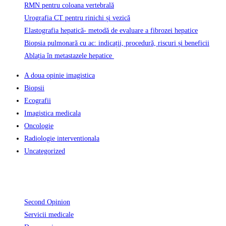
RMN pentru coloana vertebrală
Urografia CT pentru rinichi și vezică
Elastografia hepatică- metodă de evaluare a fibrozei hepatice
Biopsia pulmonară cu ac: indicații, procedură, riscuri și beneficii
Ablația în metastazele hepatice
A doua opinie imagistica
Biopsii
Ecografii
Imagistica medicala
Oncologie
Radiologie interventionala
Uncategorized
Informatii Utile
Second Opinion
Servicii medicale