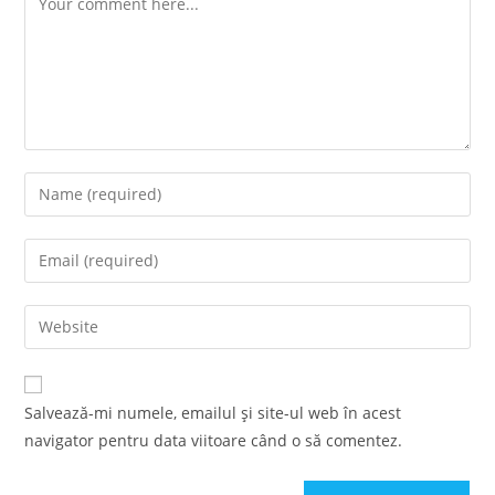
Enter
your
name
Enter
or
your
username
email
Enter
to
address
your
comment
to
website
comment
URL
Salvează-mi numele, emailul și site-ul web în acest
(optional)
navigator pentru data viitoare când o să comentez.