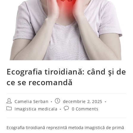
Ecografia tiroidiană: când și de
ce se recomandă
Post
Post
Camelia Serban
decembrie 2, 2025
author:
published:
Post
Post
Imagistica medicala
0 Comments
category:
comments:
Ecografia tiroidiană reprezintă metoda imagistică de primă