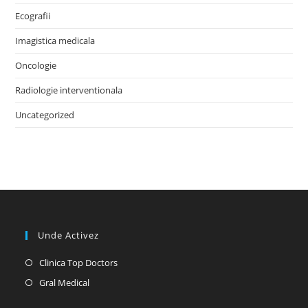
Ecografii
Imagistica medicala
Oncologie
Radiologie interventionala
Uncategorized
Unde Activez
Opens
Clinica Top Doctors
in
Opens
Gral Medical
a
in