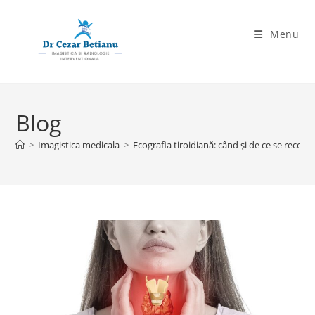
Skip
to
Menu
content
Blog
>
Imagistica medicala
>
Ecografia tiroidiană: când și de ce se reco