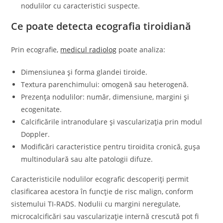
nodulilor cu caracteristici suspecte.
Ce poate detecta ecografia tiroidiană
Prin ecografie,
medicul radiolog
poate analiza:
Dimensiunea și forma glandei tiroide.
Textura parenchimului: omogenă sau heterogenă.
Prezența nodulilor: număr, dimensiune, margini și
ecogenitate.
Calcificările intranodulare și vascularizația prin modul
Doppler.
Modificări caracteristice pentru tiroidita cronică, gușa
multinodulară sau alte patologii difuze.
Caracteristicile nodulilor ecografic descoperiți permit
clasificarea acestora în funcție de risc malign, conform
sistemului TI-RADS. Nodulii cu margini neregulate,
microcalcificări sau vascularizație internă crescută pot fi