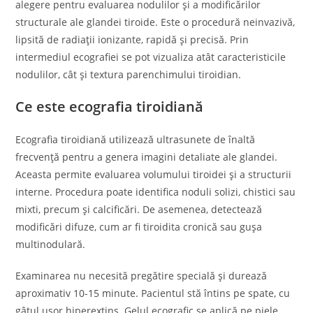
alegere pentru evaluarea nodulilor și a modificărilor
structurale ale glandei tiroide. Este o procedură neinvazivă,
lipsită de radiații ionizante, rapidă și precisă. Prin
intermediul ecografiei se pot vizualiza atât caracteristicile
nodulilor, cât și textura parenchimului tiroidian.
Ce este ecografia tiroidiană
Ecografia tiroidiană utilizează ultrasunete de înaltă
frecvență pentru a genera imagini detaliate ale glandei.
Aceasta permite evaluarea volumului tiroidei și a structurii
interne. Procedura poate identifica noduli solizi, chistici sau
mixti, precum și calcificări. De asemenea, detectează
modificări difuze, cum ar fi tiroidita cronică sau gușa
multinodulară.
Examinarea nu necesită pregătire specială și durează
aproximativ 10-15 minute. Pacientul stă întins pe spate, cu
gâtul ușor hiperextins. Gelul ecografic se aplică pe piele