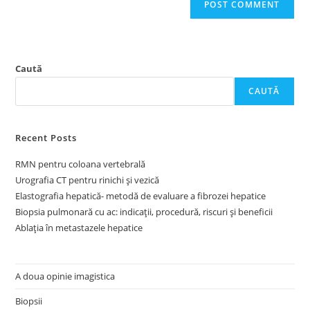
Caută
CAUTĂ
Recent Posts
RMN pentru coloana vertebrală
Urografia CT pentru rinichi și vezică
Elastografia hepatică- metodă de evaluare a fibrozei hepatice
Biopsia pulmonară cu ac: indicații, procedură, riscuri și beneficii
Ablația în metastazele hepatice
A doua opinie imagistica
Biopsii