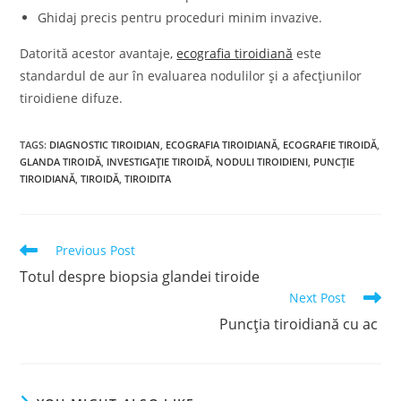
Ghidaj precis pentru proceduri minim invazive.
Datorită acestor avantaje,
ecografia tiroidiană
este
standardul de aur în evaluarea nodulilor și a afecțiunilor
tiroidiene difuze.
TAGS
:
DIAGNOSTIC TIROIDIAN
,
ECOGRAFIA TIROIDIANĂ
,
ECOGRAFIE TIROIDĂ
,
GLANDA TIROIDĂ
,
INVESTIGAȚIE TIROIDĂ
,
NODULI TIROIDIENI
,
PUNCȚIE
TIROIDIANĂ
,
TIROIDĂ
,
TIROIDITA
Read
Previous Post
more
Totul despre biopsia glandei tiroide
articles
Next Post
Puncția tiroidiană cu ac