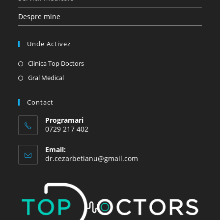
Despre mine
Unde Activez
Opens
Clinica Top Doctors
in
Opens
Gral Medical
a
in
new
a
Contact
tab
new
Programari
tab
0729 217 402
Email:
Opens
dr.cezarbetianu@gmail.com
in
your
application