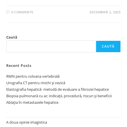
0 COMMENTS
DECEMBRIE 2, 2025
Caută
CAUTĂ
Recent Posts
RMN pentru coloana vertebrală
Urografia CT pentru rinichi și vezică
Elastografia hepatică- metodă de evaluare a fibrozei hepatice
Biopsia pulmonară cu ac: indicații, procedură, riscuri și beneficii
Ablația în metastazele hepatice
A doua opinie imagistica