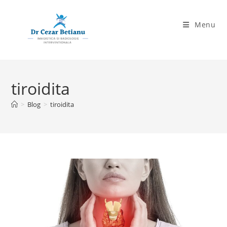
Skip
to
Menu
content
tiroidita
>
Blog
>
tiroidita