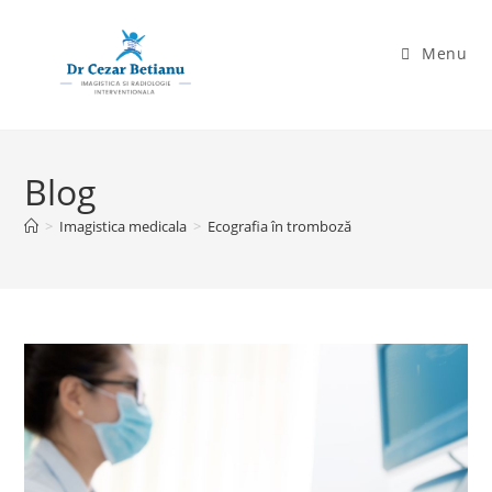
Skip
to
Menu
content
Blog
>
Imagistica medicala
>
Ecografia în tromboză