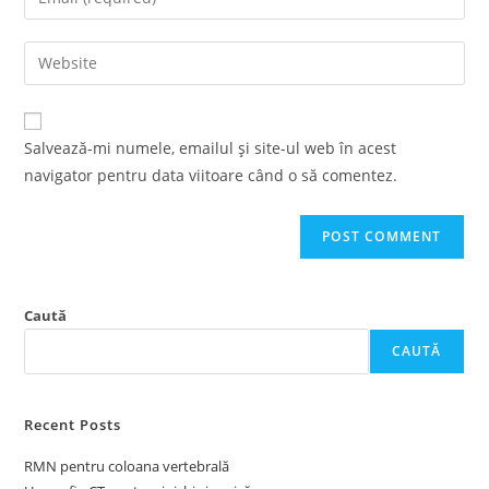
or
your
username
email
Enter
to
address
your
comment
to
website
comment
URL
Salvează-mi numele, emailul și site-ul web în acest
(optional)
navigator pentru data viitoare când o să comentez.
Caută
CAUTĂ
Recent Posts
RMN pentru coloana vertebrală