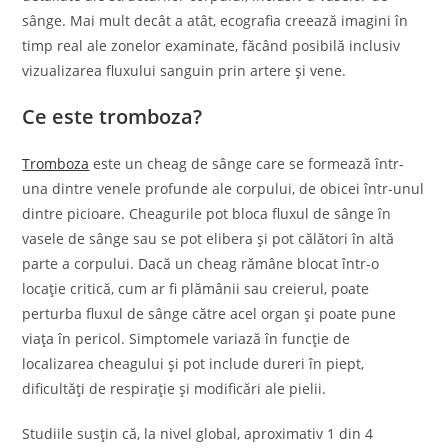
sânge. Mai mult decât a atât, ecografia creează imagini în
timp real ale zonelor examinate, făcând posibilă inclusiv
vizualizarea fluxului sanguin prin artere și vene.
Ce este tromboza?
Tromboza
este un cheag de sânge care se formează într-
una dintre venele profunde ale corpului, de obicei într-unul
dintre picioare. Cheagurile pot bloca fluxul de sânge în
vasele de sânge sau se pot elibera și pot călători în altă
parte a corpului. Dacă un cheag rămâne blocat într-o
locație critică, cum ar fi plămânii sau creierul, poate
perturba fluxul de sânge către acel organ și poate pune
viața în pericol. Simptomele variază în funcție de
localizarea cheagului și pot include dureri în piept,
dificultăți de respirație și modificări ale pielii.
Studiile susțin că, la nivel global, aproximativ 1 din 4