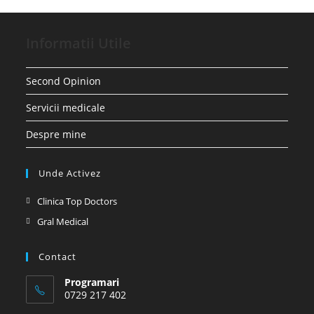
Informatii Utile
Second Opinion
Servicii medicale
Despre mine
Unde Activez
Opens
Clinica Top Doctors
in
Opens
Gral Medical
a
in
new
a
Contact
tab
new
Programari
tab
0729 217 402