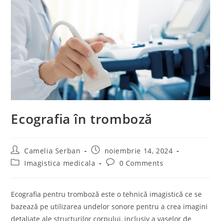
Ecografia în tromboză
Post
Post
Camelia Serban
noiembrie 14, 2024
author:
published:
Post
Post
Imagistica medicala
0 Comments
category:
comments:
Ecografia pentru tromboză este o tehnică imagistică ce se
bazează pe utilizarea undelor sonore pentru a crea imagini
detaliate ale structurilor corpului, inclusiv a vaselor de