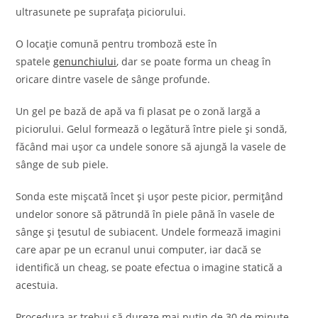
ultrasunete pe suprafața piciorului.
O locație comună pentru tromboză este în
spatele
genunchiului
, dar se poate forma un cheag în
oricare dintre vasele de sânge profunde.
Un gel pe bază de apă va fi plasat pe o zonă largă a
piciorului. Gelul formează o legătură între piele și sondă,
făcând mai ușor ca undele sonore să ajungă la vasele de
sânge de sub piele.
Sonda este mișcată încet și ușor peste picior, permițând
undelor sonore să pătrundă în piele până în vasele de
sânge și țesutul de subiacent. Undele formează imagini
care apar pe un ecranul unui computer, iar dacă se
identifică un cheag, se poate efectua o imagine statică a
acestuia.
Procedura ar trebui să dureze mai puțin de 30 de minute.