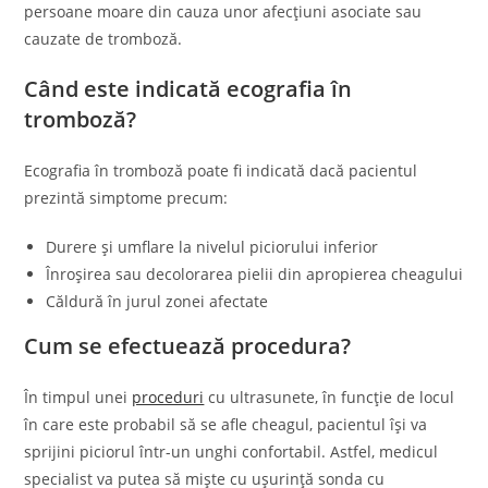
persoane moare din cauza unor afecțiuni asociate sau
cauzate de tromboză.
Când este indicată ecografia în
tromboză?
Ecografia în tromboză poate fi indicată dacă pacientul
prezintă simptome precum:
Durere și umflare la nivelul piciorului inferior
Înroșirea sau decolorarea pielii din apropierea cheagului
Căldură în jurul zonei afectate
Cum se efectuează procedura?
În timpul unei
proceduri
cu ultrasunete, în funcție de locul
în care este probabil să se afle cheagul, pacientul își va
sprijini piciorul într-un unghi confortabil. Astfel, medicul
specialist va putea să miște cu ușurință sonda cu