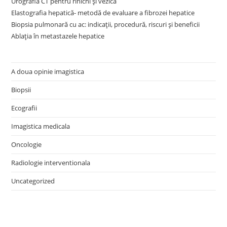
Urografia CT pentru rinichi și vezică
Elastografia hepatică- metodă de evaluare a fibrozei hepatice
Biopsia pulmonară cu ac: indicații, procedură, riscuri și beneficii
Ablația în metastazele hepatice
A doua opinie imagistica
Biopsii
Ecografii
Imagistica medicala
Oncologie
Radiologie interventionala
Uncategorized