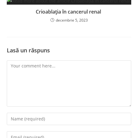
Crioablația în cancerul renal
decembrie 5, 2023
Lasă un răspuns
Comment
Enter
your
name
Enter