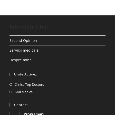
Informatii Utile
Second Opinion
Servicii medicale
Despre mine
Unde Activez
Opens
Clinica Top Doctors
in
Opens
Gral Medical
a
in
new
a
Contact
tab
new
Programari