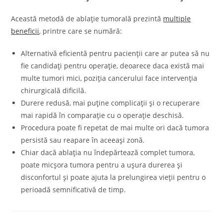
Această metodă de ablație tumorală prezintă
multiple
beneficii
, printre care se numără:
Alternativă eficientă pentru pacienții care ar putea să nu
fie candidați pentru operație, deoarece daca există mai
multe tumori mici, poziția cancerului face intervenția
chirurgicală dificilă.
Durere redusă, mai puține complicații și o recuperare
mai rapidă în comparație cu o operație deschisă.
Procedura poate fi repetat de mai multe ori dacă tumora
persistă sau reapare în aceeași zonă.
Chiar dacă ablația nu îndepărtează complet tumora,
poate micșora tumora pentru a ușura durerea și
disconfortul și poate ajuta la prelungirea vieții pentru o
perioadă semnificativă de timp.