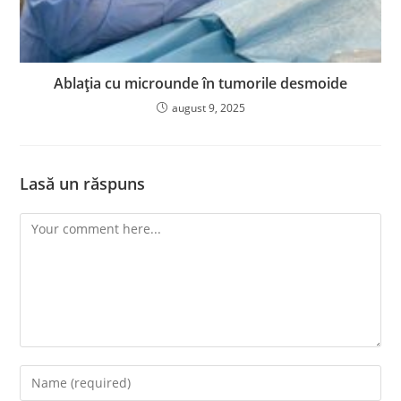
Ablația cu microunde în tumorile desmoide
august 9, 2025
Lasă un răspuns
Comment
Enter
your