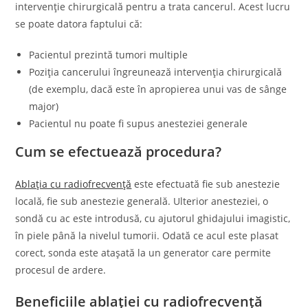
intervenție chirurgicală pentru a trata cancerul. Acest lucru
se poate datora faptului că:
Pacientul prezintă tumori multiple
Poziția cancerului îngreunează intervenția chirurgicală
(de exemplu, dacă este în apropierea unui vas de sânge
major)
Pacientul nu poate fi supus anesteziei generale
Cum se efectuează procedura?
Ablația cu radiofrecvență
este efectuată fie sub anestezie
locală, fie sub anestezie generală. Ulterior anesteziei, o
sondă cu ac este introdusă, cu ajutorul ghidajului imagistic,
în piele până la nivelul tumorii. Odată ce acul este plasat
corect, sonda este atașată la un generator care permite
procesul de ardere.
Beneficiile ablației cu radiofrecvență