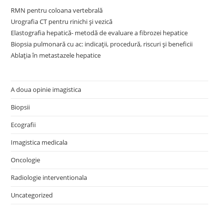
RMN pentru coloana vertebrală
Urografia CT pentru rinichi și vezică
Elastografia hepatică- metodă de evaluare a fibrozei hepatice
Biopsia pulmonară cu ac: indicații, procedură, riscuri și beneficii
Ablația în metastazele hepatice
A doua opinie imagistica
Biopsii
Ecografii
Imagistica medicala
Oncologie
Radiologie interventionala
Uncategorized