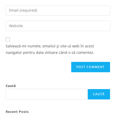
name
Enter
or
your
username
email
Enter
to
address
your
comment
to
website
comment
URL
Salvează-mi numele, emailul și site-ul web în acest
(optional)
navigator pentru data viitoare când o să comentez.
Caută
CAUTĂ
Recent Posts