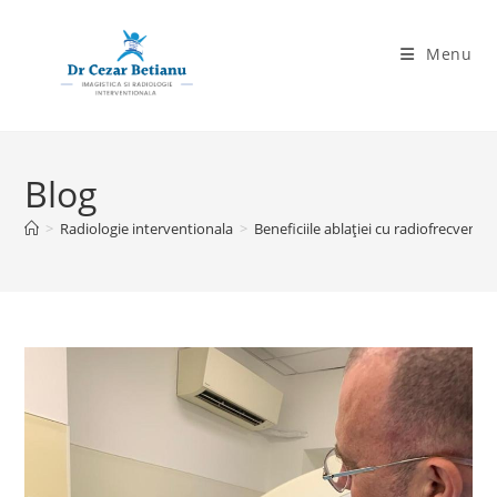
Skip
to
Menu
content
Blog
>
Radiologie interventionala
>
Beneficiile ablației cu radiofrecvență