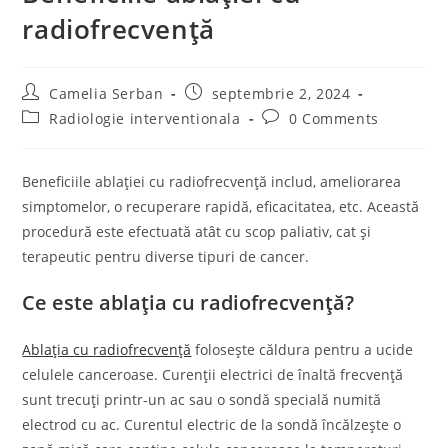
radiofrecvență
Post
Post
Camelia Serban
septembrie 2, 2024
author:
published:
Post
Post
Radiologie interventionala
0 Comments
category:
comments:
Beneficiile ablației cu radiofrecvență includ, ameliorarea
simptomelor, o recuperare rapidă, eficacitatea, etc. Această
procedură este efectuată atât cu scop paliativ, cat și
terapeutic pentru diverse tipuri de cancer.
Ce este ablația cu radiofrecvență?
Ablația cu radiofrecvență
folosește căldura pentru a ucide
celulele canceroase. Curenții electrici de înaltă frecvență
sunt trecuți printr-un ac sau o sondă specială numită
electrod cu ac. Curentul electric de la sondă încălzește o