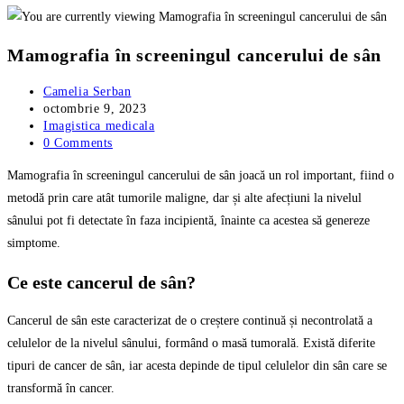
Mamografia în screeningul cancerului de sân
Post
Camelia Serban
author:
Post
octombrie 9, 2023
published:
Post
Imagistica medicala
category:
Post
0 Comments
comments:
Mamografia în screeningul cancerului de sân joacă un rol important, fiind o
metodă prin care atât tumorile maligne, dar și alte afecțiuni la nivelul
sânului pot fi detectate în faza incipientă, înainte ca acestea să genereze
simptome.
Ce este cancerul de sân?
Cancerul de sân este caracterizat de o creștere continuă și necontrolată a
celulelor de la nivelul sânului, formând o masă tumorală. Există diferite
tipuri de cancer de sân, iar acesta depinde de tipul celulelor din sân care se
transformă în cancer.