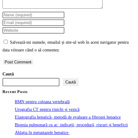
Enter
your
Enter
name
your
Enter
or
email
your
Salvează-mi numele, emailul și site-ul web în acest navigator pentru
username
address
website
data viitoare când o să comentez.
to
to
URL
comment
comment
(optional)
Caută
Caută
Recent Posts
RMN pentru coloana vertebrală
Urografia CT pentru rinichi și vezică
Elastografia hepatică- metodă de evaluare a fibrozei hepatice
Biopsia pulmonară cu ac: indicații, procedură, riscuri și beneficii
Ablația în metastazele hepatice