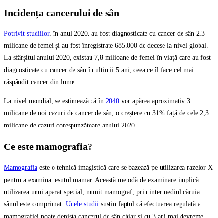
Incidența cancerului de sân
Potrivit studiilor
, în anul 2020, au fost diagnosticate cu cancer de sân 2,3
milioane de femei și au fost înregistrate 685.000 de decese la nivel global.
La sfârșitul anului 2020, existau 7,8 milioane de femei în viață care au fost
diagnosticate cu cancer de sân în ultimii 5 ani, ceea ce îl face cel mai
răspândit cancer din lume.
La nivel mondial, se estimează că în
2040
vor apărea aproximativ 3
milioane de noi cazuri de cancer de sân, o creștere cu 31% față de cele 2,3
milioane de cazuri corespunzătoare anului 2020.
Ce este mamografia?
Mamografia
este o tehnică imagistică care se bazează pe utilizarea razelor X
pentru a examina țesutul mamar. Această metodă de examinare implică
utilizarea unui aparat special, numit mamograf, prin intermediul căruia
sânul este comprimat.
Unele studii
susțin faptul că efectuarea regulată a
mamografiei poate depista cancerul de sân chiar și cu 3 ani mai devreme.