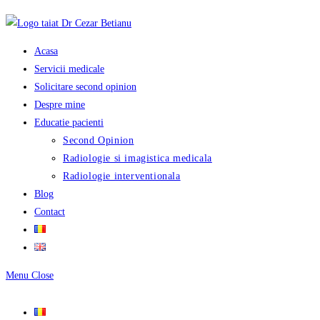
Skip
to
content
Acasa
Servicii medicale
Solicitare second opinion
Despre mine
Educatie pacienti
Second Opinion
Radiologie si imagistica medicala
Radiologie interventionala
Blog
Contact
Menu
Close