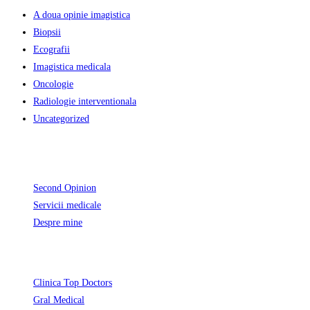
A doua opinie imagistica
Biopsii
Ecografii
Imagistica medicala
Oncologie
Radiologie interventionala
Uncategorized
Informatii Utile
Second Opinion
Servicii medicale
Despre mine
Unde activez
Opens
Clinica Top Doctors
Opens
in
Gral Medical