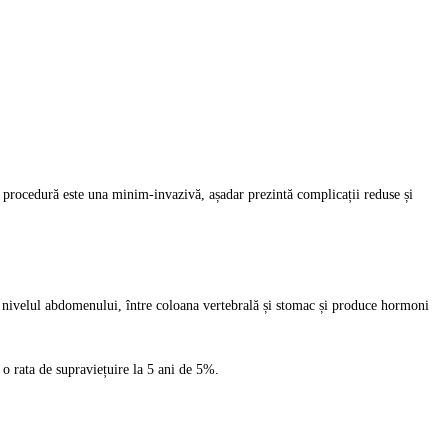
tă procedură este una minim-invazivă, așadar prezintă complicații reduse și
a nivelul abdomenului, între coloana vertebrală și stomac și produce hormoni
i o rata de supraviețuire la 5 ani de 5%.