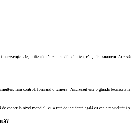
ei intervenționale, utilizată atât ca metodă paliativa, cât și de tratament. Aceas
înmulțesc fără control, formând o tumoră. Pancreasul este o glandă localizată l
 de cancer la nivel mondial, cu o rată de incidență egală cu cea a mortalității ș
tată?