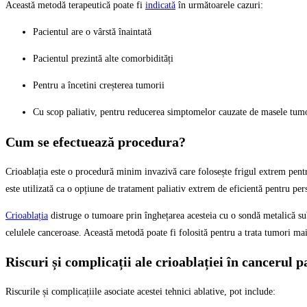
Această metodă terapeutică poate fi
indicată
în următoarele cazuri:
Pacientul are o vârstă înaintată
Pacientul prezintă alte comorbidități
Pentru a încetini creșterea tumorii
Cu scop paliativ, pentru reducerea simptomelor cauzate de masele tum
Cum se efectuează procedura?
Crioablația este o procedură minim invazivă care folosește frigul extrem pentru
este utilizată ca o opțiune de tratament paliativ extrem de eficientă pentru per
Crioablația
distruge o tumoare prin înghețarea acesteia cu o sondă metalică sub
celulele canceroase. Această metodă poate fi folosită pentru a trata tumori mai 
Riscuri și complicații ale crioablației în cancerul 
Riscurile și complicațiile asociate acestei tehnici ablative, pot include: