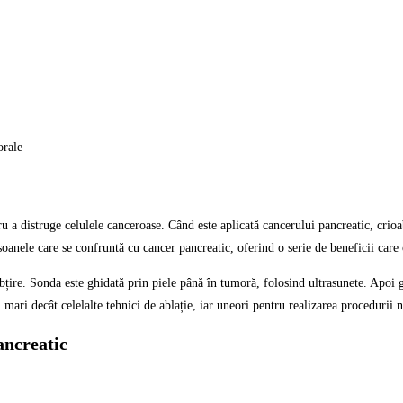
orale
 a distruge celulele canceroase. Când este aplicată cancerului pancreatic, crioab
soanele care se confruntă cu cancer pancreatic, oferind o serie de beneficii care 
țire. Sonda este ghidată prin piele până în tumoră, folosind ultrasunete. Apoi 
mari decât celelalte tehnici de ablație, iar uneori pentru realizarea procedurii 
pancreatic