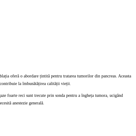
lația oferă o abordare țintită pentru tratarea tumorilor din pancreas. Aceasta
contribuie la îmbunătățirea calității vieții.
gaze foarte reci sunt trecute prin sonda pentru a îngheța tumora, ucigând
necesită anestezie generală.