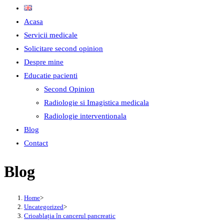
Acasa
Servicii medicale
Solicitare second opinion
Despre mine
Educatie pacienti
Second Opinion
Radiologie si Imagistica medicala
Radiologie interventionala
Blog
Contact
Blog
Home
>
Uncategorized
>
Crioablația în cancerul pancreatic