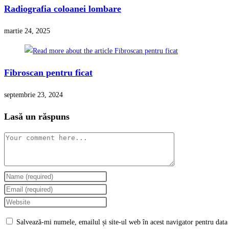
Radiografia coloanei lombare
martie 24, 2025
Fibroscan pentru ficat
septembrie 23, 2024
Lasă un răspuns
Comment
Enter
your
Enter
name
your
Enter
or
email
your
Salvează-mi numele, emailul și site-ul web în acest navigator pentru data
username
address
website