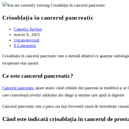
Crioablația în cancerul pancreatic
Post
Camelia Serban
author:
Post
martie 6, 2025
published:
Post
Uncategorized
category:
Post
0 Comments
comments:
Crioablația în cancerul pancreatic este o metodă ablativă ce aparține radiologi
recuperare mai ușoară.
Ce este cancerul pancreatic?
Cancerul pancreatic
apare atunci când celulele din pancreas se modifică și se 
care controlează nivelul zahărului din sânge și enzime care ajută la digestie.
Cancerul pancreatic este a patra cea mai frecventă cauză de mortalitate cauzată
Când este indicată crioablația în cancerul de pros