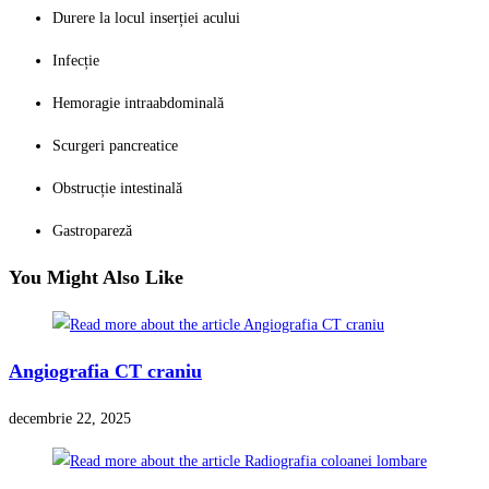
Durere la locul inserției acului
Infecție
Hemoragie intraabdominală
Scurgeri pancreatice
Obstrucție intestinală
Gastropareză
You Might Also Like
Angiografia CT craniu
decembrie 22, 2025