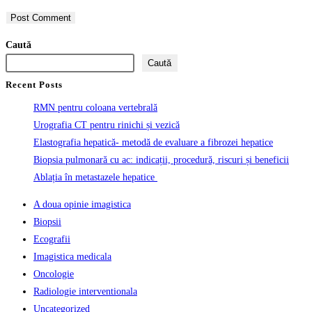
to
to
URL
comment
comment
(optional)
Caută
Caută
Recent Posts
RMN pentru coloana vertebrală
Urografia CT pentru rinichi și vezică
Elastografia hepatică- metodă de evaluare a fibrozei hepatice
Biopsia pulmonară cu ac: indicații, procedură, riscuri și beneficii
Ablația în metastazele hepatice
A doua opinie imagistica
Biopsii
Ecografii
Imagistica medicala
Oncologie
Radiologie interventionala
Uncategorized