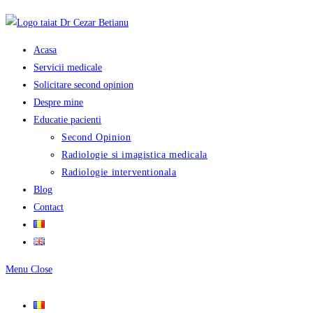
Skip
to
content
Acasa
Servicii medicale
Solicitare second opinion
Despre mine
Educatie pacienti
Second Opinion
Radiologie si imagistica medicala
Radiologie interventionala
Blog
Contact
Menu
Close