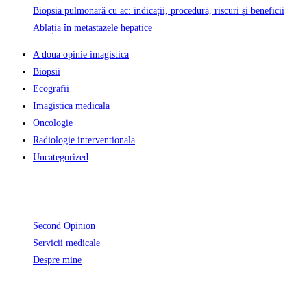
Biopsia pulmonară cu ac: indicații, procedură, riscuri și beneficii
Ablația în metastazele hepatice
A doua opinie imagistica
Biopsii
Ecografii
Imagistica medicala
Oncologie
Radiologie interventionala
Uncategorized
Informatii Utile
Second Opinion
Servicii medicale
Despre mine
Unde activez