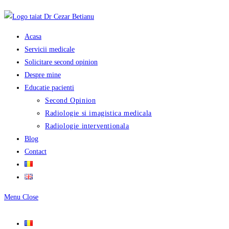
Skip
to
content
Acasa
Servicii medicale
Solicitare second opinion
Despre mine
Educatie pacienti
Second Opinion
Radiologie si imagistica medicala
Radiologie interventionala
Blog
Contact
Menu
Close