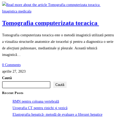
Imagistica medicala
Tomografia computerizata toracica
Tomografia computerizata toracica este o metodă imagistică utilizată pentru
a vizualiza structurile anatomice ale toracelui și pentru a diagnostica o serie
de afecțiuni pulmonare, mediastinale și pleurale. Această tehnică
imagistică…
0 Comments
aprilie 27, 2023
Caută
Caută
Recent Posts
RMN pentru coloana vertebrală
Urografia CT pentru rinichi și vezică
Elastografia hepatică- metodă de evaluare a fibrozei hepatice