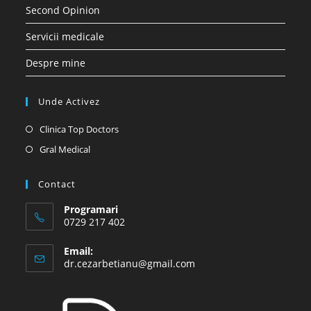
Second Opinion
Servicii medicale
Despre mine
Unde Activez
Opens
Clinica Top Doctors
in
Opens
Gral Medical
a
in
new
a
Contact
tab
new
Programari
tab
0729 217 402
Email:
Opens
dr.cezarbetianu@gmail.com
in
your
application