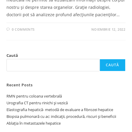
nostru și despre starea organelor. Grație radiologiei,
doctorii pot să analizeze profund afecțiunile pacienților…
0 COMMENTS
NOIEMBRIE 12, 2022
Caută
CAUTĂ
Recent Posts
RMN pentru coloana vertebrală
Urografia CT pentru rinichi și vezică
Elastografia hepatică- metodă de evaluare a fibrozei hepatice
Biopsia pulmonară cu ac: indicații, procedură, riscuri și beneficii
Ablația în metastazele hepatice