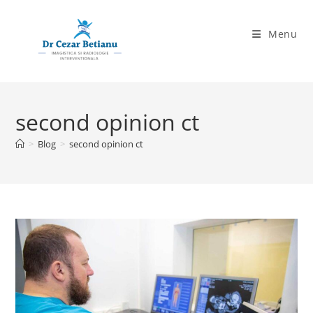
Skip
to
Menu
content
second opinion ct
>
Blog
>
second opinion ct