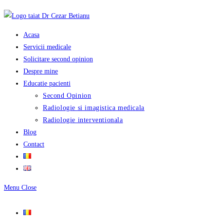
Skip
to
content
Acasa
Servicii medicale
Solicitare second opinion
Despre mine
Educatie pacienti
Second Opinion
Radiologie si imagistica medicala
Radiologie interventionala
Blog
Contact
Menu
Close