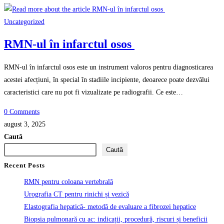
Uncategorized
RMN-ul în infarctul osos
RMN-ul în infarctul osos este un instrument valoros pentru diagnosticarea
acestei afecțiuni, în special în stadiile incipiente, deoarece poate dezvălui
caracteristici care nu pot fi vizualizate pe radiografii. Ce este…
0 Comments
august 3, 2025
Caută
Caută
Recent Posts
RMN pentru coloana vertebrală
Urografia CT pentru rinichi și vezică
Elastografia hepatică- metodă de evaluare a fibrozei hepatice
Biopsia pulmonară cu ac: indicații, procedură, riscuri și beneficii