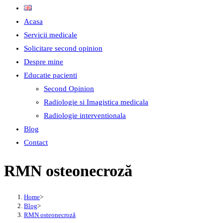
Acasa
Servicii medicale
Solicitare second opinion
Despre mine
Educatie pacienti
Second Opinion
Radiologie si Imagistica medicala
Radiologie interventionala
Blog
Contact
RMN osteonecroză
Home
>
Blog
>
RMN osteonecroză