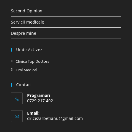
Second Opinion
Servicii medicale
Despre mine
Unde Activez
Opens
Clinica Top Doctors
in
Opens
Gral Medical
a
in
new
a
Contact
tab
new
Programari
tab
0729 217 402
Email:
Opens
dr.cezarbetianu@gmail.com
in
your