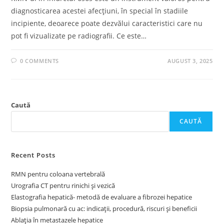
diagnosticarea acestei afecțiuni, în special în stadiile
incipiente, deoarece poate dezvălui caracteristici care nu
pot fi vizualizate pe radiografii. Ce este…
0 COMMENTS
AUGUST 3, 2025
Caută
CAUTĂ
Recent Posts
RMN pentru coloana vertebrală
Urografia CT pentru rinichi și vezică
Elastografia hepatică- metodă de evaluare a fibrozei hepatice
Biopsia pulmonară cu ac: indicații, procedură, riscuri și beneficii
Ablația în metastazele hepatice