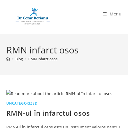
Skip
to
Menu
content
RMN infarct osos
>
Blog
>
RMN infarct osos
UNCATEGORIZED
RMN-ul în infarctul osos
RMN-ul în infarctul osos este un instrument valoros pentru