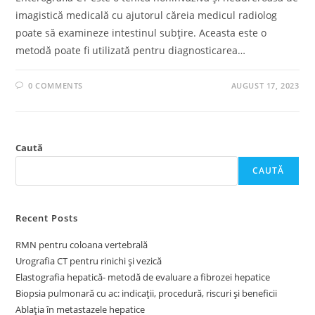
imagistică medicală cu ajutorul căreia medicul radiolog
poate să examineze intestinul subțire. Aceasta este o
metodă poate fi utilizată pentru diagnosticarea…
0 COMMENTS
AUGUST 17, 2023
Caută
CAUTĂ
Recent Posts
RMN pentru coloana vertebrală
Urografia CT pentru rinichi și vezică
Elastografia hepatică- metodă de evaluare a fibrozei hepatice
Biopsia pulmonară cu ac: indicații, procedură, riscuri și beneficii
Ablația în metastazele hepatice