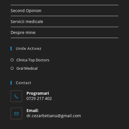
Second Opinion
Servicii medicale
Despre mine
Unde Activez
Opens
Clinica Top Doctors
in
Opens
Gral Medical
a
in
new
a
Contact
tab
new
Programari
tab
0729 217 402
Email:
Opens
dr.cezarbetianu@gmail.com
in
your