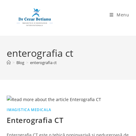
Skip
to
Menu
content
enterografia ct
>
Blog
>
enterografia ct
IMAGISTICA MEDICALA
Enterografia CT
Enterografia CT este o tehică noninvazivă și nedureroasă de