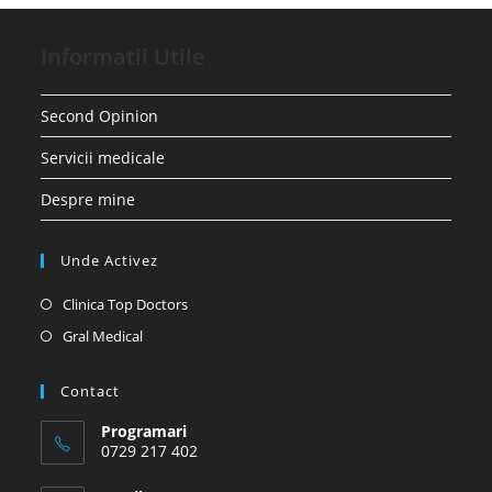
Informatii Utile
Second Opinion
Servicii medicale
Despre mine
Unde Activez
Opens
Clinica Top Doctors
in
Opens
Gral Medical
a
in
new
a
Contact
tab
new
Programari
tab
0729 217 402