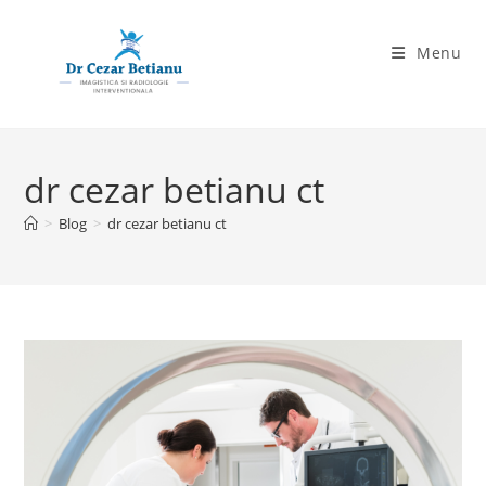
Skip
to
Menu
content
dr cezar betianu ct
>
Blog
>
dr cezar betianu ct