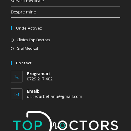
Servicii medicale
Despre mine
Unde Activez
Opens
Clinica Top Doctors
in
Opens
Gral Medical
a
in
new
a
Contact
tab
new
Programari
tab
0729 217 402
Email:
Opens
dr.cezarbetianu@gmail.com
in
your
application