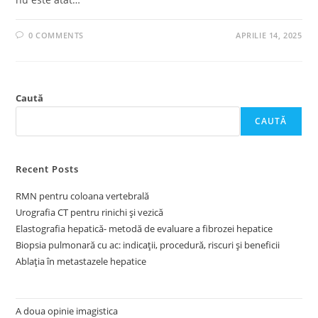
0 COMMENTS
APRILIE 14, 2025
Caută
CAUTĂ
Recent Posts
RMN pentru coloana vertebrală
Urografia CT pentru rinichi și vezică
Elastografia hepatică- metodă de evaluare a fibrozei hepatice
Biopsia pulmonară cu ac: indicații, procedură, riscuri și beneficii
Ablația în metastazele hepatice
A doua opinie imagistica