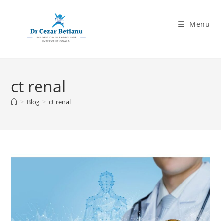
Skip
to
Menu
content
ct renal
>
Blog
>
ct renal