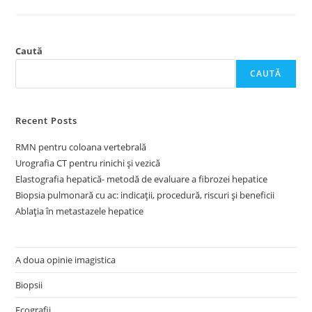
Caută
CAUTĂ
Recent Posts
RMN pentru coloana vertebrală
Urografia CT pentru rinichi și vezică
Elastografia hepatică- metodă de evaluare a fibrozei hepatice
Biopsia pulmonară cu ac: indicații, procedură, riscuri și beneficii
Ablația în metastazele hepatice
A doua opinie imagistica
Biopsii
Ecografii