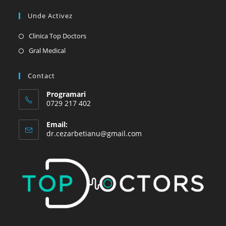
Unde Activez
Opens
Clinica Top Doctors
in
Opens
Gral Medical
a
in
new
a
Contact
tab
new
Programari
tab
0729 217 402
Email:
Opens
dr.cezarbetianu@gmail.com
in
your
application