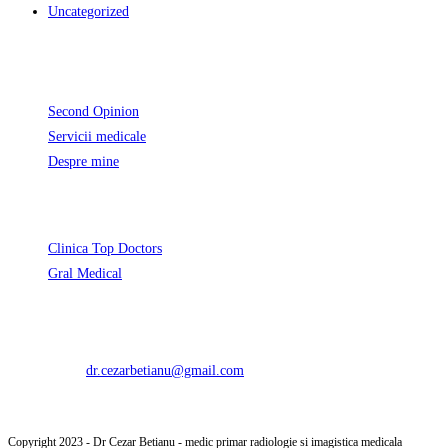
Uncategorized
Informatii Utile
Second Opinion
Servicii medicale
Despre mine
Unde activez
Opens
Clinica Top Doctors
Opens
in
Gral Medical
in
a
Contact
a
new
Programari
0729 217 402
new
tab
Opens
Email:
dr.cezarbetianu@gmail.com
tab
in
your
Copyright 2023 - Dr Cezar Betianu - medic primar radiologie si imagistica medicala
application