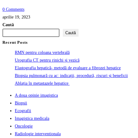
0 Comments
aprilie 19, 2023
Caută
Caută
Recent Posts
RMN pentru coloana vertebrală
Urografia CT pentru rinichi și vezică
Elastografia hepatică- metodă de evaluare a fibrozei hepatice
Biopsia pulmonară cu ac: indicații, procedură, riscuri și beneficii
Ablația în metastazele hepatice
A doua opinie imagistica
Biopsii
Ecografii
Imagistica medicala
Oncologie
Radiologie interventionala