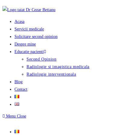
Skip
to
content
Acasa
Servicii medicale
Solicitare second opinion
Despre mine
Educatie pacienti
Second Opinion
Radiologie si imagistica medicala
Radiologie interventionala
Blog
Contact
Menu
Close