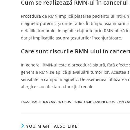
Cum se realizează RMN-ul în cancerul
Procedura
de RMN implică plasarea pacientului într-un 
magnetic puternic și unde radio. În timpul examinării, s
detaliile tumorale. Imaginile obținute prin RMN oferă inf
dar și implicațiile asupra țesuturilor înconjurătoare.
Care sunt riscurile RMN-ului în cancer
În general, RMN-ul este o procedură sigură, fără efecte 
generale RMN se aplică și evaluării tumorilor. Acestea s
sensibile la câmpul magnetic. De asemenea, utilizarea co
alergice sau afectarea funcției renale.
TAGS
:
IMAGISTICA CANCER OSOS
,
RADIOLOGIE CANCER OSOS
,
RMN CA
YOU MIGHT ALSO LIKE