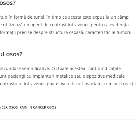
 osos?
tub în formă de tunel, în timp ce acesta este expus la un câmp
e utilizează un agent de contrast intravenos pentru a evidenția
ormații precise despre structura osoasă, caracteristicile tumorii,
ul osos?
secundare semnificative. Cu toate acestea, contraindicațiile
unt pacienții cu implanturi metalice sau dispozitive medicale
ntrastului intravenos poate avea riscuri asociate, cum ar fi reacții
NCER OSOS
,
RMN IN CANCER OSOS