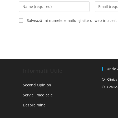
Enter
Enter
your
your
name
email
Salvează-mi numele, emailul și site-ul web în acest
or
address
username
to
to
comment
comment
Unde 
Informatii Utile
Clinic
Second Opinion
Gral M
Servicii medicale
Despre mine