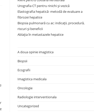
RMN pentru coloana vertebrală
Urografia CT pentru rinichi și vezică
Elastografia hepatică- metodă de evaluare a
fibrozei hepatice
Biopsia pulmonară cu ac: indicații, procedură,
riscuri și beneficii
Ablația în metastazele hepatice
A doua opinie imagistica
Biopsii
Ecografii
Imagistica medicala
e
Oncologie
Radiologie interventionala
r
Uncategorized
ce