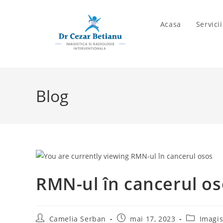
Skip
to
Acasa
Servici
content
Blog
RMN-ul în cancerul o
Post
Post
Post
Camelia Serban
mai 17, 2023
Imagis