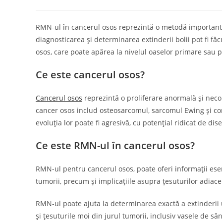
author:
published:
category:
RMN-ul în cancerul osos reprezintă o metodă important
diagnosticarea și determinarea extinderii bolii pot fi fă
osos, care poate apărea la nivelul oaselor primare sau p
Ce este cancerul osos?
Cancerul osos
reprezintă o proliferare anormală și neco
cancer osos includ osteosarcomul, sarcomul Ewing și con
evoluția lor poate fi agresivă, cu potențial ridicat de di
Ce este RMN-ul în cancerul osos?
RMN-ul pentru cancerul osos, poate oferi informații esen
tumorii, precum și implicațiile asupra țesuturilor adiace
RMN-ul poate ajuta la determinarea exactă a extinderii 
și țesuturile moi din jurul tumorii, inclusiv vasele de s