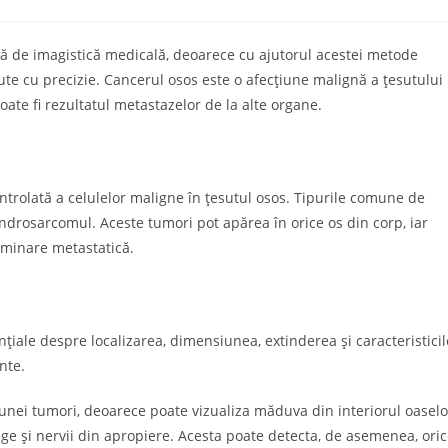
comments:
ă de imagistică medicală, deoarece cu ajutorul acestei metode
cute cu precizie. Cancerul osos este o afecțiune malignă a țesutului
oate fi rezultatul metastazelor de la alte organe.
ntrolată a celulelor maligne în țesutul osos. Tipurile comune de
drosarcomul. Aceste tumori pot apărea în orice os din corp, iar
seminare metastatică.
țiale despre localizarea, dimensiunea, extinderea și caracteristicil
nte.
unei tumori, deoarece poate vizualiza măduva din interiorul oaselo
ânge și nervii din apropiere. Acesta poate detecta, de asemenea, ori