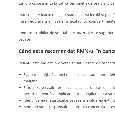
tumoră osoasă mică la câțiva centimetri de cea principa
RMN-ul este foarte util și în stadializarea locală și plan
intramedulară și a invaziei, articulațiilor, compartiment
Conform studiilor de specialitate, RMN-ul este superior c
osoase.
Când este recomandat RMN-ul în cance
RMN-ul este indicat
în diverse situații legate de cancerul
Evaluarea inițială a unei mase osoase sau a unui defe
maligne.
Stadializarea extinderii locale a cancerului osos, pe
pentru a identifica implicarea articulațiilor sau a str
Identificarea metastazelor osoase și evaluarea extind
Monitorizarea răspunsului la terapia cancerului osos 