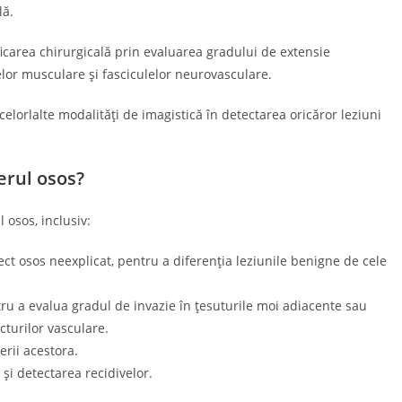
lă.
ificarea chirurgicală prin evaluarea gradului de extensie
elor musculare și fasciculelor neurovasculare.
elorlalte modalități de imagistică în detectarea oricăror leziuni
rul osos?
 osos, inclusiv:
ct osos neexplicat, pentru a diferenția leziunile benigne de cele
ntru a evalua gradul de invazie în țesuturile moi adiacente sau
ucturilor vasculare.
erii acestora.
și detectarea recidivelor.