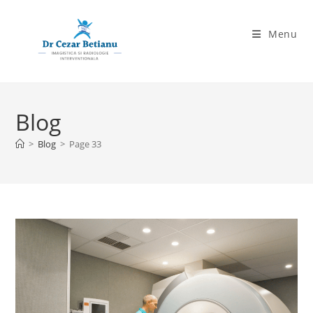
Skip
to
Menu
content
Blog
>
Blog
>
Page 33