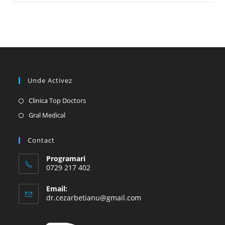
Unde Activez
Opens
Clinica Top Doctors
in
Opens
Gral Medical
a
in
new
a
Contact
tab
new
Programari
tab
0729 217 402
Email:
Opens
dr.cezarbetianu@gmail.com
in
your
application