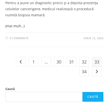
Pentru a pune un diagnostic precis și a depista prezența
celulelor cancerigene, medicul realizează o procedură
numită biopsia mamară.
(mai mult…)
0 COMMENTS
IUNIE 12, 2022
1
…
30
31
32
33
Go to the previous page
34
Go to t
Caută
CAUTĂ