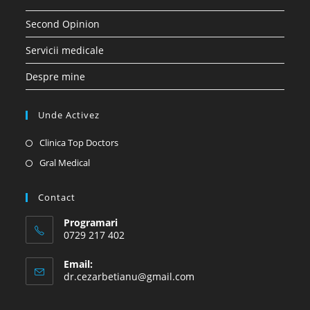
Second Opinion
Servicii medicale
Despre mine
Unde Activez
Opens
Clinica Top Doctors
in
Opens
Gral Medical
a
in
new
a
Contact
tab
new
Programari
tab
0729 217 402
Email:
Opens
dr.cezarbetianu@gmail.com
in
your