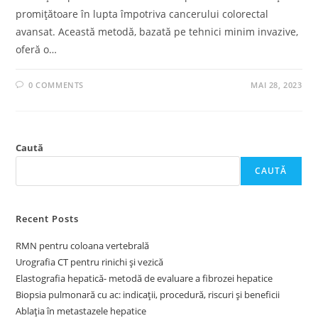
promițătoare în lupta împotriva cancerului colorectal
avansat. Această metodă, bazată pe tehnici minim invazive,
oferă o…
0 COMMENTS
MAI 28, 2023
Caută
CAUTĂ
Recent Posts
RMN pentru coloana vertebrală
Urografia CT pentru rinichi și vezică
Elastografia hepatică- metodă de evaluare a fibrozei hepatice
Biopsia pulmonară cu ac: indicații, procedură, riscuri și beneficii
Ablația în metastazele hepatice