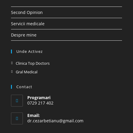
Second Opinion
Servicii medicale
Despre mine
Unde Activez
Opens
Clinica Top Doctors
in
Opens
Gral Medical
a
in
new
a
Contact
tab
new
Programari
tab
0729 217 402
Email:
Opens
dr.cezarbetianu@gmail.com
in
your