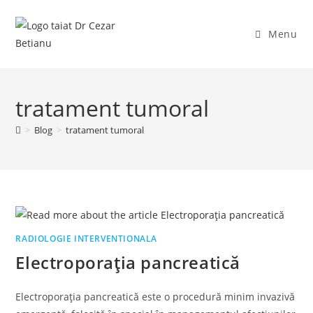
Skip
to
Menu
content
tratament tumoral
>
Blog
>
tratament tumoral
RADIOLOGIE INTERVENTIONALA
Electroporația pancreatică
Electroporația pancreatică este o procedură minim invazivă