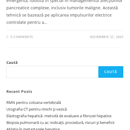
emergentă, folosită în special în managementul afecțiunilor
pancreatice complexe, inclusiv tumorile maligne. Această
tehnică se bazează pe aplicarea impulsurilor electrice
controlate pentru a…
0 COMMENTS
NOIEMBRIE 27, 2025
Caută
CAUTĂ
Recent Posts
RMN pentru coloana vertebrală
Urografia CT pentru rinichi și vezică
Elastografia hepatică- metodă de evaluare a fibrozei hepatice
Biopsia pulmonară cu ac: indicații, procedură, riscuri și beneficii
Ablația în metastazele hepatice