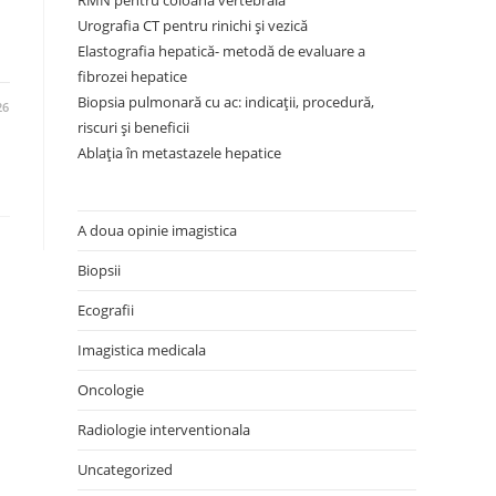
RMN pentru coloana vertebrală
Urografia CT pentru rinichi și vezică
Elastografia hepatică- metodă de evaluare a
fibrozei hepatice
Biopsia pulmonară cu ac: indicații, procedură,
26
riscuri și beneficii
Ablația în metastazele hepatice
A doua opinie imagistica
Biopsii
Ecografii
Imagistica medicala
Oncologie
Radiologie interventionala
Uncategorized