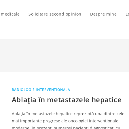
i medicale
Solicitare second opinion
Despre mine
E
RADIOLOGIE INTERVENTIONALA
Ablația în metastazele hepatice
Ablația în metastazele hepatice reprezintă una dintre cele
mai importante progrese ale oncologiei intervenționale
moderne. În prezent, numeroși pacienți diagnosticați cu