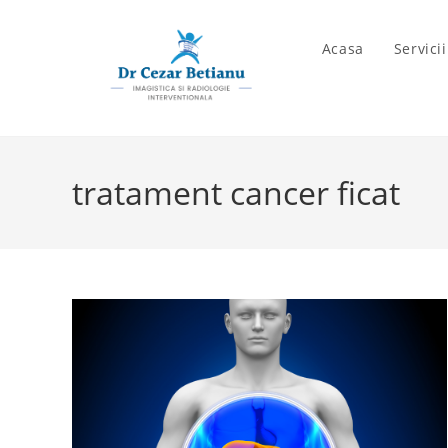
Skip
to
Acasa
Servici
content
tratament cancer ficat