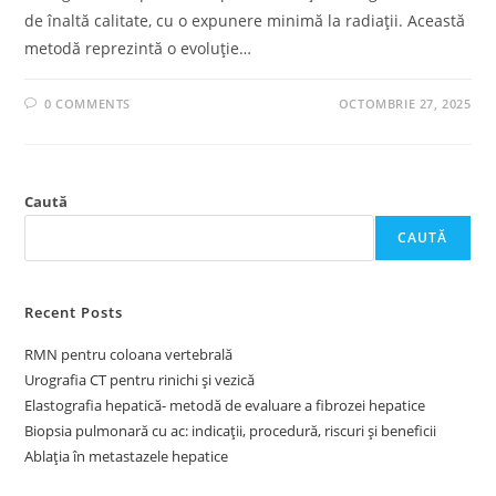
de înaltă calitate, cu o expunere minimă la radiații. Această
metodă reprezintă o evoluție…
0 COMMENTS
OCTOMBRIE 27, 2025
Caută
CAUTĂ
Recent Posts
RMN pentru coloana vertebrală
Urografia CT pentru rinichi și vezică
Elastografia hepatică- metodă de evaluare a fibrozei hepatice
Biopsia pulmonară cu ac: indicații, procedură, riscuri și beneficii
Ablația în metastazele hepatice