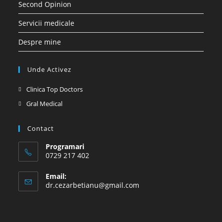
Second Opinion
Servicii medicale
Despre mine
Unde Activez
Opens
Clinica Top Doctors
in
Opens
Gral Medical
a
in
new
a
Contact
tab
new
Programari
tab
0729 217 402
Email:
Opens
dr.cezarbetianu@gmail.com
in
your
application