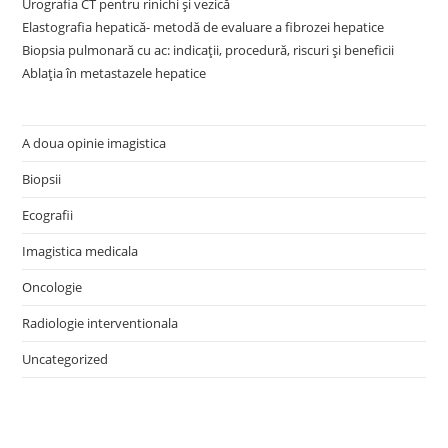
Urografia CT pentru rinichi și vezică
Elastografia hepatică- metodă de evaluare a fibrozei hepatice
Biopsia pulmonară cu ac: indicații, procedură, riscuri și beneficii
Ablația în metastazele hepatice
A doua opinie imagistica
Biopsii
Ecografii
Imagistica medicala
Oncologie
Radiologie interventionala
Uncategorized