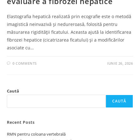
evaluare a fibrozei hepatice
Elastografia hepatică realizată prin ecografie este o metodă
imagistică neinvazivă și nedureroasă, folosită pentru
măsurarea rigidității ficatului. Aceasta ajută la identificarea
fibrozei hepatice (cicatrizarea ficatului) și a modificărilor
asociate cu…
0 COMMENTS
IUNIE 26, 2026
Caută
CAUTĂ
Recent Posts
RMN pentru coloana vertebrală