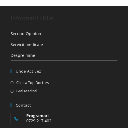
Informatii Utile
Second Opinion
Servicii medicale
Despre mine
Unde Activez
Opens
Clinica Top Doctors
in
Opens
Gral Medical
a
in
new
a
Contact
tab
new
Programari
tab
0729 217 402