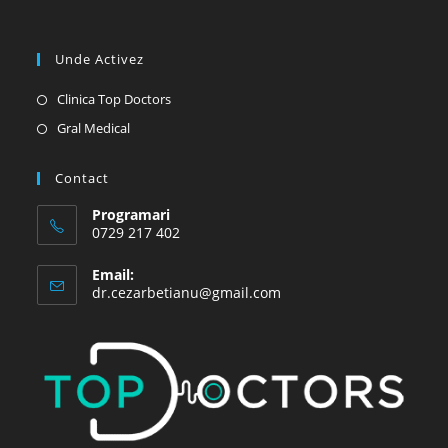
Unde Activez
Opens
Clinica Top Doctors
in
Opens
Gral Medical
a
in
new
a
Contact
tab
new
Programari
tab
0729 217 402
Email:
Opens
dr.cezarbetianu@gmail.com
in
your
application