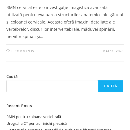
RMN cervical este o investigație imagistică avansată
utilizată pentru evaluarea structurilor anatomice ale gâtului
și coloanei cervicale. Aceasta oferă imagini detaliate ale
vertebrelor, discurilor intervertebrale, măduvei spinării,
nervilor spinali și…
0 COMMENTS
MAI 11, 2026
Caută
CAUTĂ
Recent Posts
RMN pentru coloana vertebrală
Urografia CT pentru rinichi și vezică