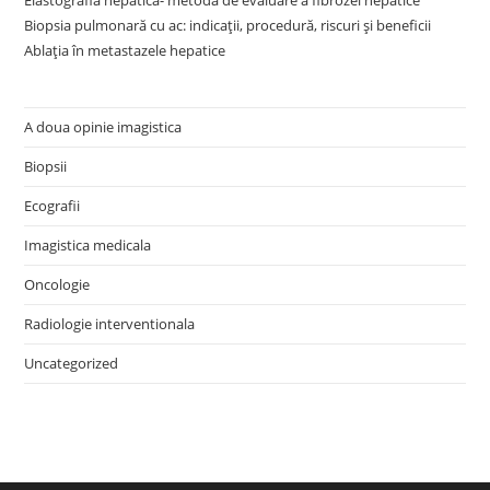
Elastografia hepatică- metodă de evaluare a fibrozei hepatice
Biopsia pulmonară cu ac: indicații, procedură, riscuri și beneficii
Ablația în metastazele hepatice
A doua opinie imagistica
Biopsii
Ecografii
Imagistica medicala
Oncologie
Radiologie interventionala
Uncategorized