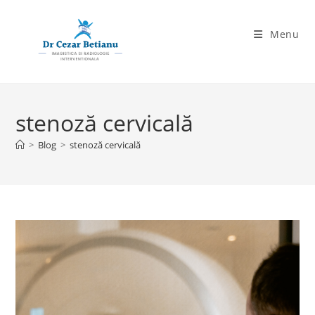
Skip
to
Menu
content
stenoză cervicală
>
Blog
>
stenoză cervicală