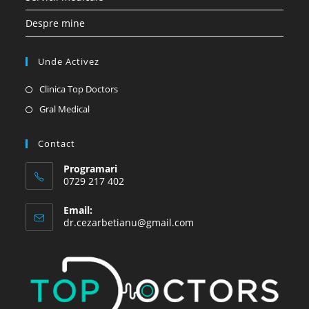
Despre mine
Unde Activez
Opens
Clinica Top Doctors
in
Opens
Gral Medical
a
in
new
a
Contact
tab
new
Programari
tab
0729 217 402
Email:
Opens
dr.cezarbetianu@gmail.com
in
your
application