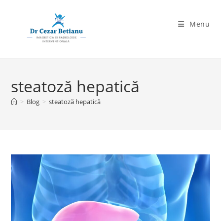
Skip
to
Menu
content
steatoză hepatică
>
Blog
>
steatoză hepatică