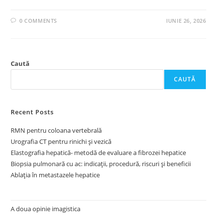
0 COMMENTS
IUNIE 26, 2026
Caută
CAUTĂ
Recent Posts
RMN pentru coloana vertebrală
Urografia CT pentru rinichi și vezică
Elastografia hepatică- metodă de evaluare a fibrozei hepatice
Biopsia pulmonară cu ac: indicații, procedură, riscuri și beneficii
Ablația în metastazele hepatice
A doua opinie imagistica