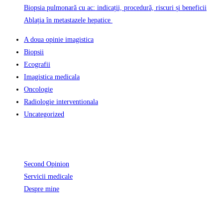
Biopsia pulmonară cu ac: indicații, procedură, riscuri și beneficii
Ablația în metastazele hepatice
A doua opinie imagistica
Biopsii
Ecografii
Imagistica medicala
Oncologie
Radiologie interventionala
Uncategorized
Informatii Utile
Second Opinion
Servicii medicale
Despre mine
Unde activez