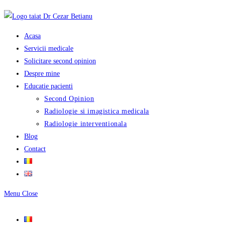
Skip
to
content
Acasa
Servicii medicale
Solicitare second opinion
Despre mine
Educatie pacienti
Second Opinion
Radiologie si imagistica medicala
Radiologie interventionala
Blog
Contact
Menu
Close