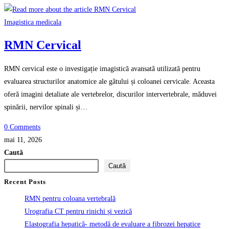
Imagistica medicala
RMN Cervical
RMN cervical este o investigație imagistică avansată utilizată pentru
evaluarea structurilor anatomice ale gâtului și coloanei cervicale. Aceasta
oferă imagini detaliate ale vertebrelor, discurilor intervertebrale, măduvei
spinării, nervilor spinali și…
0 Comments
mai 11, 2026
Caută
Caută
Recent Posts
RMN pentru coloana vertebrală
Urografia CT pentru rinichi și vezică
Elastografia hepatică- metodă de evaluare a fibrozei hepatice