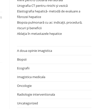
RMN pentru coloana vertebrală
Urografia CT pentru rinichi și vezică
Elastografia hepatică- metodă de evaluare a
fibrozei hepatice
25
Biopsia pulmonară cu ac: indicații, procedură,
riscuri și beneficii
Ablația în metastazele hepatice
A doua opinie imagistica
Biopsii
Ecografii
Imagistica medicala
Oncologie
Radiologie interventionala
Uncategorized