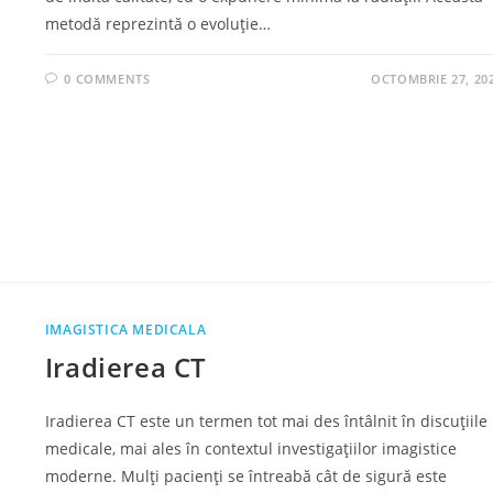
metodă reprezintă o evoluție…
0 COMMENTS
OCTOMBRIE 27, 20
IMAGISTICA MEDICALA
Iradierea CT
Iradierea CT este un termen tot mai des întâlnit în discuțiile
medicale, mai ales în contextul investigațiilor imagistice
moderne. Mulți pacienți se întreabă cât de sigură este