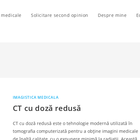
i medicale
Solicitare second opinion
Despre mine
E
IMAGISTICA MEDICALA
CT cu doză redusă
CT cu doză redusă este o tehnologie modernă utilizată în
tomografia computerizată pentru a obține imagini medicale
de înaltă calitate, cu o expunere minimă la radiații. Această