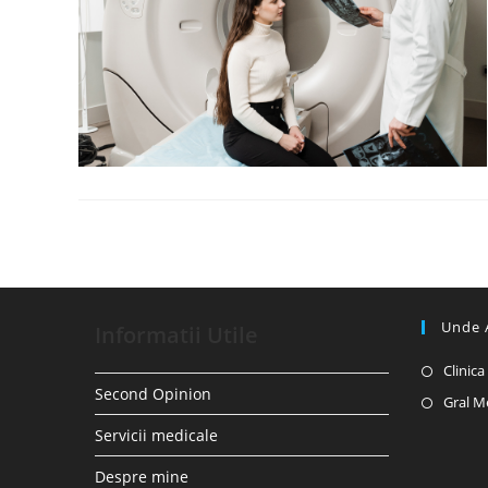
Unde 
Informatii Utile
Clinic
Second Opinion
Gral M
Servicii medicale
Despre mine