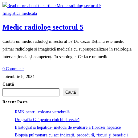
Imagistica medicala
Medic radiolog sectorul 5
Căutați un medic radiolog în sectorul 5? Dr. Cezar Bețianu este medic
primar radiologie și imagistică medicală cu supraspecializare în radiologia
intervenționala și competențe în senologie. Ce face un medic…
0 Comments
noiembrie 8, 2024
Caută
Caută
Recent Posts
RMN pentru coloana vertebrală
Urografia CT pentru rinichi și vezică
Elastografia hepatică- metodă de evaluare a fibrozei hepatice
Biopsia pulmonară cu ac: indicații, procedură, riscuri și beneficii