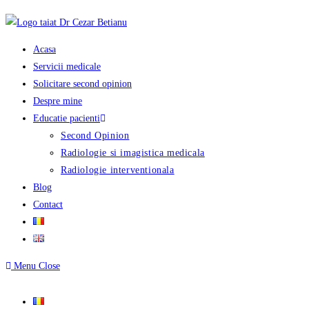
Skip
to
content
Acasa
Servicii medicale
Solicitare second opinion
Despre mine
Educatie pacienti
Second Opinion
Radiologie si imagistica medicala
Radiologie interventionala
Blog
Contact
Menu
Close