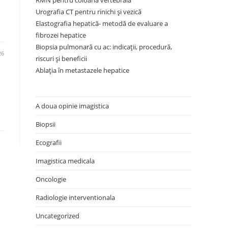
RMN pentru coloana vertebrală
Urografia CT pentru rinichi și vezică
Elastografia hepatică- metodă de evaluare a
fibrozei hepatice
Biopsia pulmonară cu ac: indicații, procedură,
26
riscuri și beneficii
Ablația în metastazele hepatice
A doua opinie imagistica
Biopsii
Ecografii
Imagistica medicala
Oncologie
Radiologie interventionala
Uncategorized