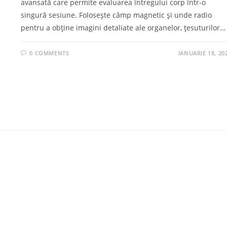
avansată care permite evaluarea întregului corp într-o
singură sesiune. Folosește câmp magnetic și unde radio
pentru a obține imagini detaliate ale organelor, țesuturilor…
0 COMMENTS
IANUARIE 18, 20