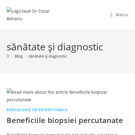
Skip
to
Menu
content
sănătate și diagnostic
>
Blog
>
sănătate și diagnostic
RADIOLOGIE INTERVENTIONALA
Beneficiile biopsiei percutanate
Beneficiile biopsiei percutanate pot include: caracterul