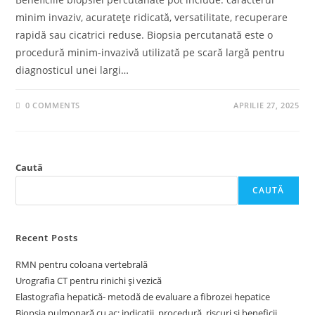
minim invaziv, acuratețe ridicată, versatilitate, recuperare
rapidă sau cicatrici reduse. Biopsia percutanată este o
procedură minim-invazivă utilizată pe scară largă pentru
diagnosticul unei largi…
0 COMMENTS
APRILIE 27, 2025
Caută
CAUTĂ
Recent Posts
RMN pentru coloana vertebrală
Urografia CT pentru rinichi și vezică
Elastografia hepatică- metodă de evaluare a fibrozei hepatice
Biopsia pulmonară cu ac: indicații, procedură, riscuri și beneficii