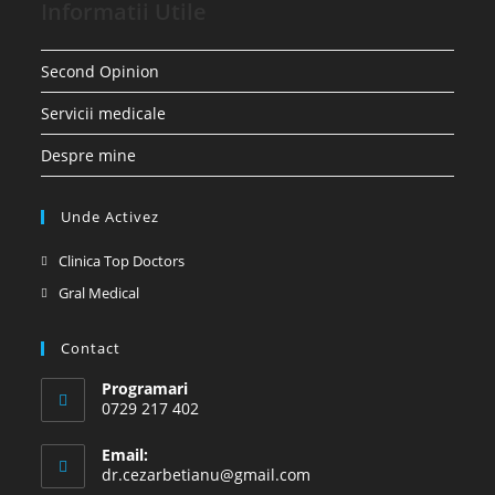
Informatii Utile
Second Opinion
Servicii medicale
Despre mine
Unde Activez
Opens
Clinica Top Doctors
in
Opens
Gral Medical
a
in
new
a
Contact
tab
new
Programari
tab
0729 217 402
Email:
Opens
dr.cezarbetianu@gmail.com
in