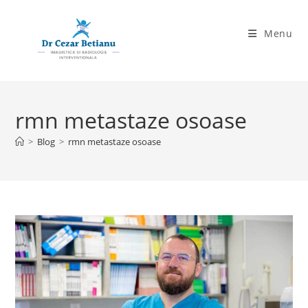
Skip
to
Menu
content
rmn metastaze osoase
>
Blog
>
rmn metastaze osoase