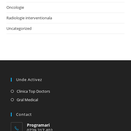
Oncologie
Radiologie interventionala
Uncategorized
Unde Activez
Opens
Clinica Top Doctors
in
Opens
Gral Medical
a
in
new
a
Contact
tab
new
Programari
tab
0729 217 402