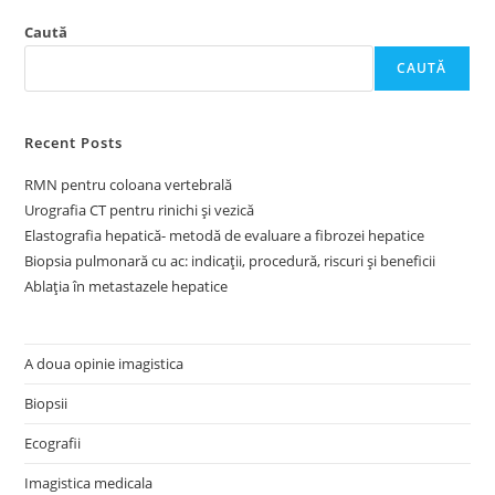
Caută
CAUTĂ
Recent Posts
RMN pentru coloana vertebrală
Urografia CT pentru rinichi și vezică
Elastografia hepatică- metodă de evaluare a fibrozei hepatice
Biopsia pulmonară cu ac: indicații, procedură, riscuri și beneficii
Ablația în metastazele hepatice
A doua opinie imagistica
Biopsii
Ecografii
Imagistica medicala