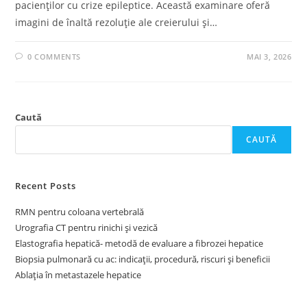
pacienților cu crize epileptice. Această examinare oferă
imagini de înaltă rezoluție ale creierului și…
0 COMMENTS
MAI 3, 2026
Caută
CAUTĂ
Recent Posts
RMN pentru coloana vertebrală
Urografia CT pentru rinichi și vezică
Elastografia hepatică- metodă de evaluare a fibrozei hepatice
Biopsia pulmonară cu ac: indicații, procedură, riscuri și beneficii
Ablația în metastazele hepatice