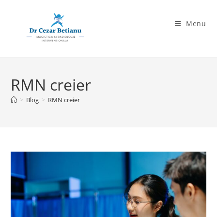
Skip
to
Menu
content
RMN creier
>
Blog
>
RMN creier