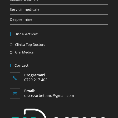
Servicii medicale
Despre mine
Unde Activez
Opens
Clinica Top Doctors
in
Opens
Gral Medical
a
in
new
a
Contact
tab
new
Programari
tab
0729 217 402
Email:
Opens
dr.cezarbetianu@gmail.com
in
your
application